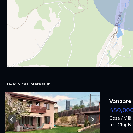
Te-ar putea interesa și:
Vanzare 
450,00
Casă / Vil
Previous
Next
Iris, Cluj-