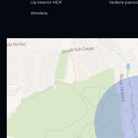
Uși interior MDF
Vedere panor
Wireless