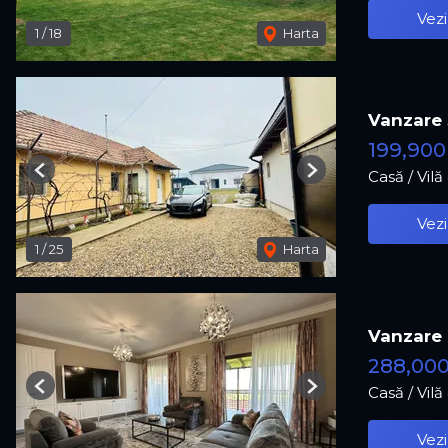
Vezi
1
/
18
Harta
Vanzare 
199,90
Casă / Vil
Previous
Next
Vezi
1
/
25
Harta
Vanzare 
288,00
Casă / Vil
Previous
Next
Vezi