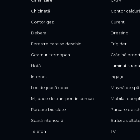
Canalizare
CATV
Chicinetă
Contor căldur
Contor gaz
Curent
Debara
Dressing
Ferestre care se deschid
Frigider
Geamuri termopan
Grădină propr
Hotă
Iluminat strada
Internet
Irigații
Loc de joacă copii
Mașină de spăl
Mijloace de transport în comun
Mobilat comp
Parcare biciclete
Parcare desch
Scară interioară
Străzi asfaltat
Telefon
TV