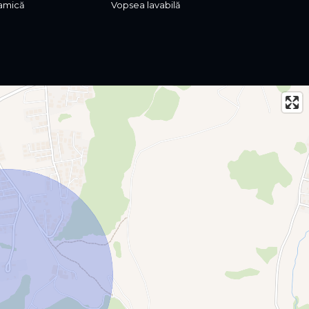
amică
Vopsea lavabilă