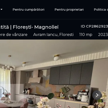
Pentru cumpărători
Pentru proprietari
Politica
ID CP2862923
tită | Florești- Magnoliei
mere de vânzare
Avram Iancu, Floresti
110 mp
2023
Next