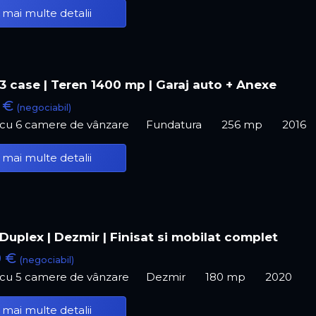
 mai multe detalii
3 case | Teren 1400 mp | Garaj auto + Anexe
0 €
(negociabil)
ă cu 6 camere de vânzare
Fundatura
256 mp
2016
 mai multe detalii
Duplex | Dezmir | Finisat si mobilat complet
0 €
(negociabil)
ă cu 5 camere de vânzare
Dezmir
180 mp
2020
 mai multe detalii