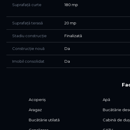
telefon afișat.
Suprafață curte
180 mp
Suprafață terasă
20 mp
Stadiu construcție
Finalizată
Construcție nouă
Da
Imobil consolidat
Da
Fac
Acoperiș
Apă
Aragaz
Bucătărie des
Bucătărie utilată
Cabină de duș