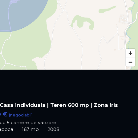
Casa individuala | Teren 600 mp | Zona Iris
0 €
(negociabil)
ă cu 5 camere de vânzare
Napoca
167 mp
2008