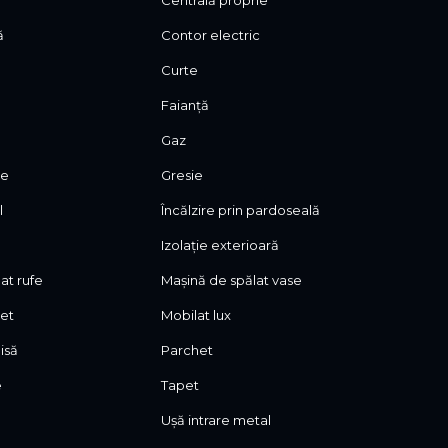
Centrală proprie
ă
Contor electric
Curte
Faianță
Gaz
ie
Gresie
l
Încălzire prin pardoseală
Izolație exterioară
at rufe
Mașină de spălat vase
let
Mobilat lux
isă
Parchet
e
Tapet
Ușă intrare metal