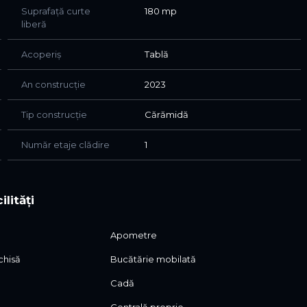
Suprafață curte
180 mp
liberă
Acoperiș
Tablă
An construcție
2023
Tip construcție
Cărămidă
Număr etaje clădire
1
ilități
Apometre
chisă
Bucătărie mobilată
Cadă