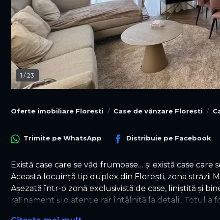
1
/
23
Oferte imobiliare Floresti
Case de vânzare Floresti
C
Trimite pe
WhatsApp
Distribuie pe
Facebook
Există case care se văd frumoase… și există case care
Această locuință tip duplex din Florești, zona străzii 
Așezată într-o zonă exclusivistă de case, liniștită și 
rafinament și o atenție rar întâlnită la detalii. Totul a
momentele speciale petrecute alături de familie și pri