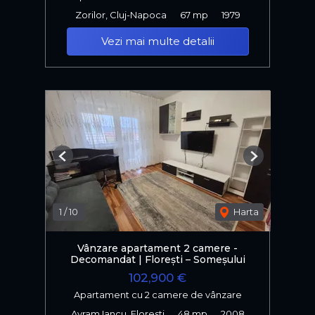
Zorilor, Cluj-Napoca
67 mp
1979
Vezi mai multe detalii
Previous
Next
1
/
10
Harta
Vânzare apartament 2 camere -
Decomandat | Florești – Someșului
102,900 €
Apartament cu 2 camere de vânzare
Avram Iancu, Floresti
48 mp
2008