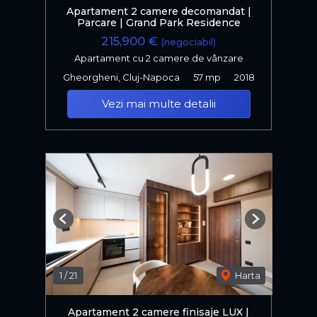
Apartament 2 camere decomandat |
Parcare | Grand Park Residence
215,900 €
(negociabil)
Apartament cu 2 camere de vânzare
Gheorgheni, Cluj-Napoca
57 mp
2018
Vezi mai multe detalii
Previous
Next
1
/
21
Harta
Apartament 2 camere finisaje LUX |