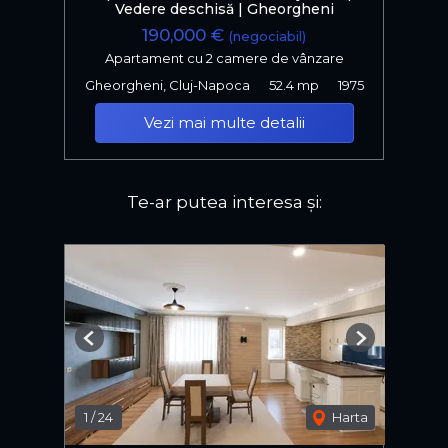
Vedere deschisă | Gheorgheni
190,000 €
(negociabil)
Apartament cu 2 camere de vânzare
Gheorgheni, Cluj-Napoca
52.4 mp
1975
Vezi mai multe detalii
Te-ar putea interesa și:
Previous
Next
1
/
24
Harta