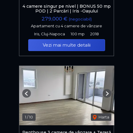
4 camere singur pe nivel | BONUS 50 mp
POD | 2 Parcǎri | Iris -Oașului
279,000 €
(negociabil)
Apartament cu 4 camere de vânzare
Iris, Cluj-Napoca
100 mp
2018
Vezi mai multe detalii
Previous
Next
1
/
10
Harta
Penthouse 3 camere de vânzare + Terasă