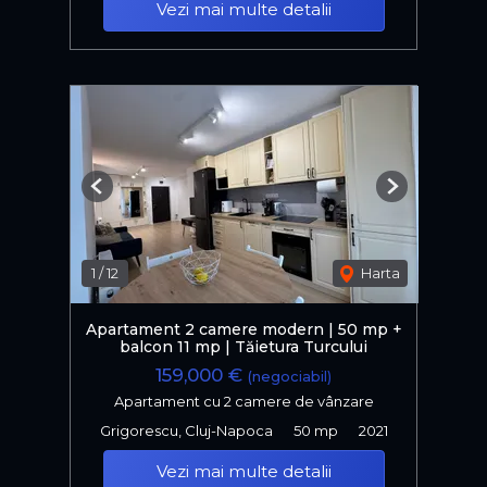
Vezi mai multe detalii
Previous
Next
1
/
12
Harta
Apartament 2 camere modern | 50 mp +
balcon 11 mp | Tăietura Turcului
159,000 €
(negociabil)
Apartament cu 2 camere de vânzare
Grigorescu, Cluj-Napoca
50 mp
2021
Vezi mai multe detalii