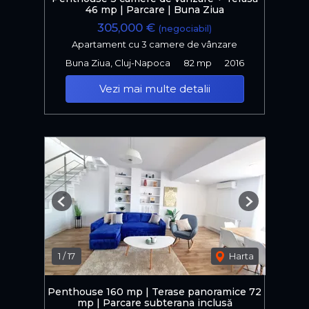
46 mp | Parcare | Buna Ziua
305,000 €
(negociabil)
Apartament cu 3 camere de vânzare
Buna Ziua, Cluj-Napoca
82 mp
2016
Vezi mai multe detalii
Previous
Next
1
/
17
Harta
Penthouse 160 mp | Terase panoramice 72
mp | Parcare subterana inclusă