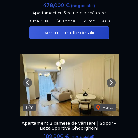
478,000 €
(negociabil)
Apartament cu 5 camere de vânzare
Buna Ziua, Cluj-Napoca
160 mp
2010
Vezi mai multe detalii
Previous
Next
1
/
8
Harta
Apartament 2 camere de vânzare | Sopor –
Baza Sportivă Gheorgheni
189,900 €
(negociabil)