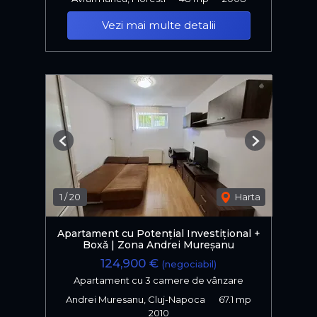
Vezi mai multe detalii
Previous
Next
1
/
20
Harta
Apartament cu Potențial Investițional +
Boxǎ | Zona Andrei Mureșanu
124,900 €
(negociabil)
Apartament cu 3 camere de vânzare
Andrei Muresanu, Cluj-Napoca
67.1 mp
2010