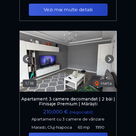
Vezi mai multe detalii
Previous
Next
1
/
18
Harta
Apartament 3 camere decomandat | 2 băi |
Finisaje Premium | Mărăști
210,000 €
(negociabil)
Apartament cu 3 camere de vânzare
Marasti, Cluj-Napoca
65 mp
1990