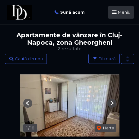
Sună acum
Meniu
Apartamente de vânzare în Cluj-
Napoca, zona Gheorgheni
2 rezultate
Caută din nou
Filtrează
Previous
Next
1
/
18
Harta