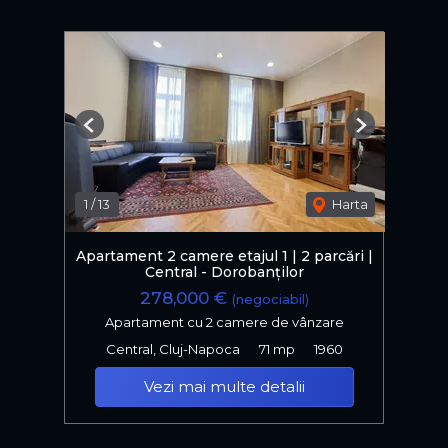
Previous
Next
1
/
13
Harta
Apartament 2 camere etajul 1 | 2 parcări |
Central - Dorobanților
278,000 €
(negociabil)
Apartament cu 2 camere de vânzare
Central, Cluj-Napoca
71 mp
1960
Vezi mai multe detalii