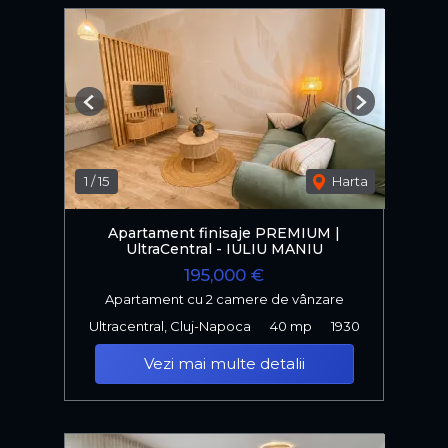
Previous
Next
1
/
15
Harta
Apartament finisaje PREMIUM |
UltraCentral - IULIU MANIU
195,000 €
Apartament cu 2 camere de vânzare
Ultracentral, Cluj-Napoca
40 mp
1930
Vezi mai multe detalii