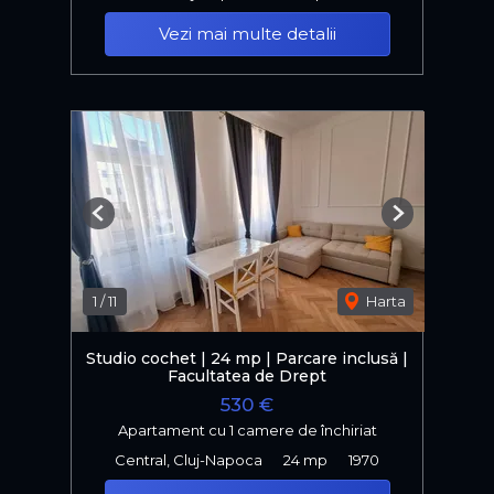
Vezi mai multe detalii
Previous
Next
1
/
11
Harta
Studio cochet | 24 mp | Parcare inclusă |
Facultatea de Drept
530 €
Apartament cu 1 camere de închiriat
Central, Cluj-Napoca
24 mp
1970