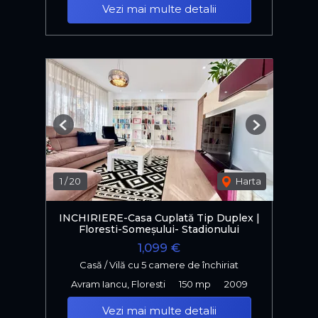
Vezi mai multe detalii
Previous
Next
1
/
20
Harta
INCHIRIERE-Casa Cuplată Tip Duplex |
Floresti-Someșului- Stadionului
1,099 €
Casă / Vilă cu 5 camere de închiriat
Avram Iancu, Floresti
150 mp
2009
Vezi mai multe detalii