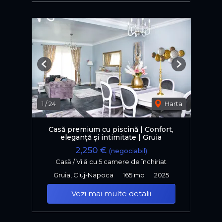
Previous
Next
1
/
24
Harta
Casă premium cu piscină | Confort,
eleganță și intimitate | Gruia
2,250 €
(negociabil)
Casă / Vilă cu 5 camere de închiriat
Gruia, Cluj-Napoca
165 mp
2025
Vezi mai multe detalii