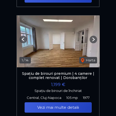
Previous
Next
1
/
14
Harta
Spațiu de birouri premium | 4 camere |
complet renovat | Dorobanților
1,199 €
Spațiu de birouri de închiriat
Central, Cluj-Napoca
105 mp
1977
Vezi mai multe detalii