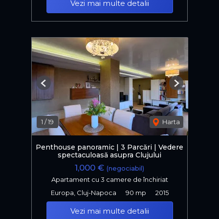
Vezi mai multe detalii
Previous
Next
1
/
19
Harta
Penthouse panoramic | 3 Parcări | Vedere
spectaculoasă asupra Clujului
1,000 €
(negociabil)
Apartament cu 3 camere de închiriat
Europa, Cluj-Napoca
90 mp
2015
Vezi mai multe detalii