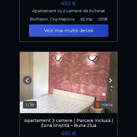
650 €
Apartament cu 2 camere de închiriat
Borhanci, Cluj-Napoca
62 mp
2018
Vezi mai multe detalii
Previous
Next
1
/
18
Harta
Apartament 3 camere | Parcare inclusă |
Zonă liniștită – Buna Ziua
650 €