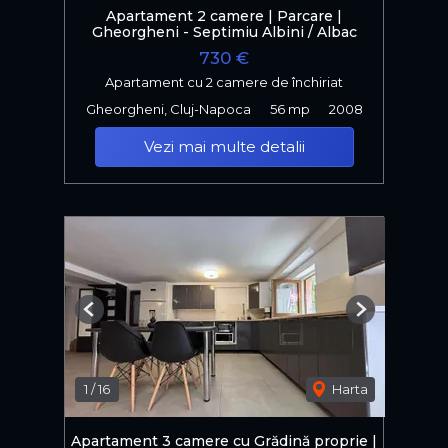
Apartament 2 camere | Parcare |
Gheorgheni - Septimiu Albini / Albac
730 €
Apartament cu 2 camere de închiriat
Gheorgheni, Cluj-Napoca
56 mp
2008
Vezi mai multe detalii
Previous
Next
1
/
16
Harta
Apartament 3 camere cu Grădină proprie |