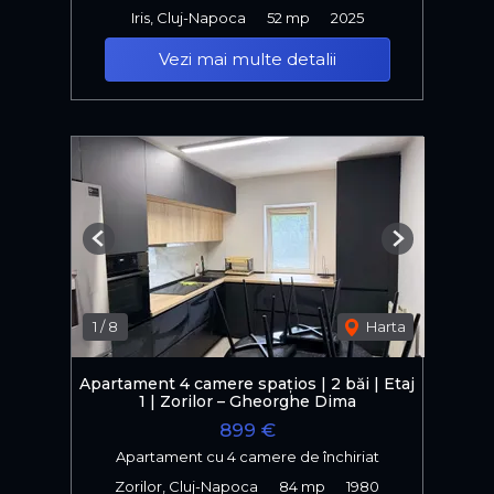
Iris, Cluj-Napoca
52 mp
2025
Vezi mai multe detalii
Previous
Next
1
/
8
Harta
Apartament 4 camere spațios | 2 băi | Etaj
1 | Zorilor – Gheorghe Dima
899 €
Apartament cu 4 camere de închiriat
Zorilor, Cluj-Napoca
84 mp
1980