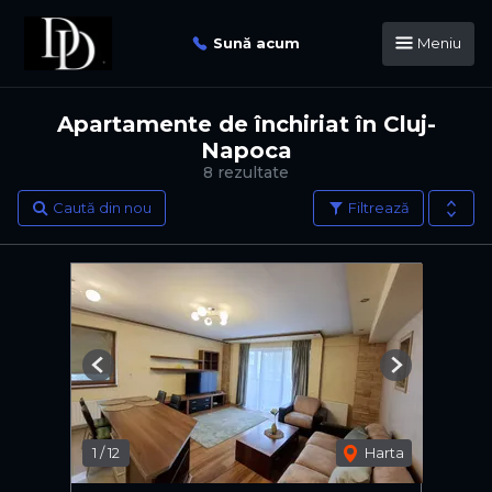
Sună acum
Meniu
Apartamente de închiriat în Cluj-
Napoca
8 rezultate
Caută din nou
Filtrează
Previous
Next
1
/
12
Harta