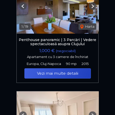
Previous
Next
1
/
19
Harta
Penthouse panoramic | 3 Parcări | Vedere
spectaculoasă asupra Clujului
1,000 €
(negociabil)
Apartament cu 3 camere de închiriat
Europa, Cluj-Napoca
90 mp
2015
Vezi mai multe detalii