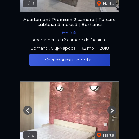
1
/
13
Harta
Apartament Premium 2 camere | Parcare
subterană inclusă | Borhanci
650 €
Apartament cu 2 camere de închiriat
Borhanci, Cluj-Napoca
62 mp
2018
Vezi mai multe detalii
Previous
Next
1
/
18
Harta