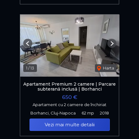
Previous
Next
1
/
13
Harta
Apartament Premium 2 camere | Parcare
subterană inclusă | Borhanci
650 €
Apartament cu 2 camere de închiriat
Borhanci, Cluj-Napoca
62 mp
2018
Vezi mai multe detalii