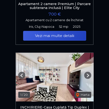
Apartament 2 camere Premium | Parcare
subterana inclusă | Elite City
700 €
Apartament cu 2 camere de închiriat
Iris, Cluj-Napoca
52 mp
2025
Vezi mai multe detalii
Previous
Next
1
/
20
Harta
INCHIRIERE-Casa Cuplată Tip Duplex |