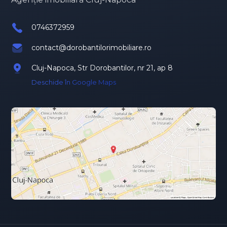
0746372959
contact@dorobantilorimobiliare.ro
Cluj-Napoca, Str Dorobantilor, nr 21, ap 8
Deschide în Google Maps