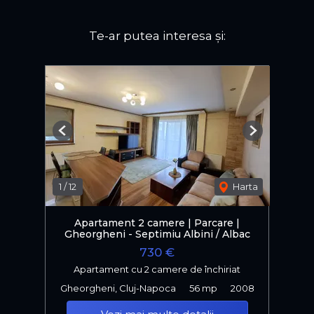
Te-ar putea interesa și:
Previous
Next
1
/
12
Harta
Apartament 2 camere | Parcare |
Gheorgheni - Septimiu Albini / Albac
730 €
Apartament cu 2 camere de închiriat
Gheorgheni, Cluj-Napoca
56 mp
2008