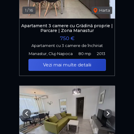
1
/
16
Harta
Apartament 3 camere cu Grădină proprie |
Parcare | Zona Manastur
750 €
Apartament cu 3 camere de închiriat
Manastur, Cluj-Napoca
80 mp
2013
Vezi mai multe detalii
Previous
Next