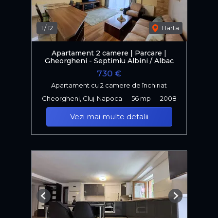
1
/
12
Harta
Apartament 2 camere | Parcare |
Gheorgheni - Septimiu Albini / Albac
730 €
Apartament cu 2 camere de închiriat
Gheorgheni, Cluj-Napoca
56 mp
2008
Vezi mai multe detalii
Previous
Next