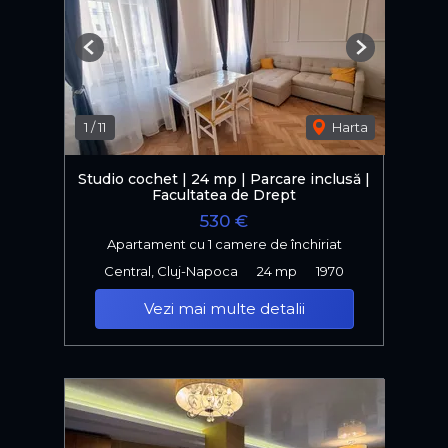
Previous
Next
1
/
11
Harta
Studio cochet | 24 mp | Parcare inclusă |
Facultatea de Drept
530 €
Apartament cu 1 camere de închiriat
Central, Cluj-Napoca
24 mp
1970
Vezi mai multe detalii