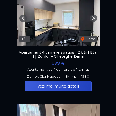
Previous
Next
1
/
8
Harta
Apartament 4 camere spațios | 2 băi | Etaj
1 | Zorilor – Gheorghe Dima
899 €
Apartament cu 4 camere de închiriat
Zorilor, Cluj-Napoca
84 mp
1980
Vezi mai multe detalii