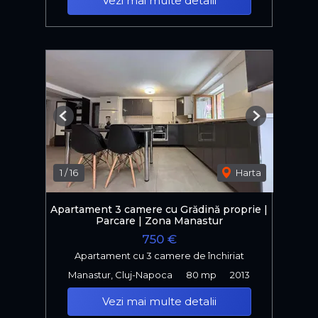
Vezi mai multe detalii
Previous
Next
1
/
16
Harta
Apartament 3 camere cu Grădină proprie |
Parcare | Zona Manastur
750 €
Apartament cu 3 camere de închiriat
Manastur, Cluj-Napoca
80 mp
2013
Vezi mai multe detalii