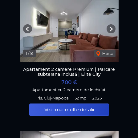
Previous
Next
1
/
8
Harta
Apartament 2 camere Premium | Parcare
subterana inclusă | Elite City
700 €
Apartament cu 2 camere de închiriat
Iris, Cluj-Napoca
52 mp
2025
Vezi mai multe detalii