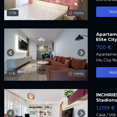
Vezi
1
/
18
Harta
Apartame
Elite Cit
700 €
Apartamen
Previous
Next
Iris, Cluj-
Vezi
1
/
8
Harta
INCHIRIE
Stadionu
1,099 €
Casă / Vil
Previous
Next