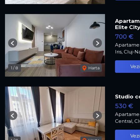
Apartame
Elite Cit
700 €
Apartamen
Previous
Next
Iris, Cluj-
Vezi
1
/
8
Harta
Studio c
530 €
Apartament
Previous
Next
Central, C
Vezi