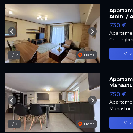
Apartame
Albini / 
730 €
Apartamen
Previous
Next
Gheorghen
Vezi
1
/
12
Harta
Apartame
Manastu
750 €
Apartamen
Previous
Next
Manastur,
Vezi
1
/
16
Harta