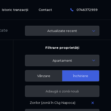
Istoric tranzacții
Contact
0746372959
ltate
Actualizate recent
Filtrare proprietăți
Apartament
Vânzare
Închiriere
Zorilor (zonă în Cluj-Napoca)