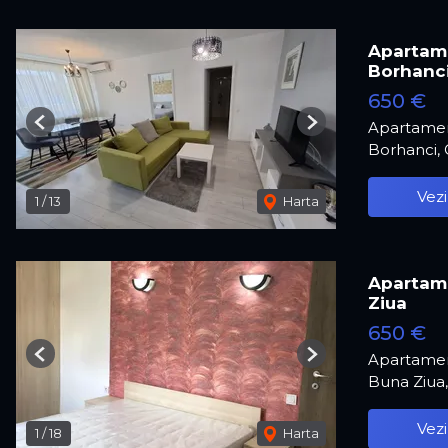
Apartame
Borhanc
650 €
Apartamen
Previous
Next
Borhanci,
Vezi
1
/
13
Harta
Apartame
Ziua
650 €
Apartamen
Previous
Next
Buna Ziua
Vezi
1
/
18
Harta