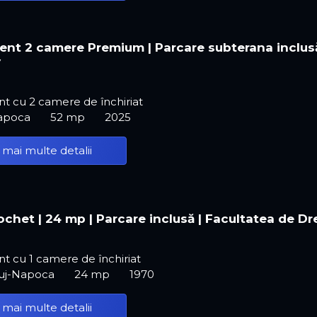
nt 2 camere Premium | Parcare subterana inclusă
y
t cu 2 camere de închiriat
Napoca
52 mp
2025
 mai multe detalii
ochet | 24 mp | Parcare inclusă | Facultatea de Dr
 cu 1 camere de închiriat
luj-Napoca
24 mp
1970
 mai multe detalii