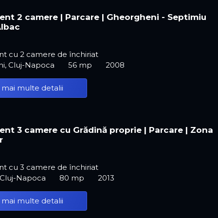
nt 2 camere | Parcare | Gheorgheni - Septimiu
Albac
t cu 2 camere de închiriat
i, Cluj-Napoca
56 mp
2008
 mai multe detalii
nt 3 camere cu Grădină proprie | Parcare | Zona
r
t cu 3 camere de închiriat
 Cluj-Napoca
80 mp
2013
 mai multe detalii