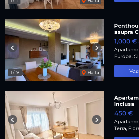
1
/
11
Harta
Penthous
asupra Cl
1,000 €
Apartamen
Previous
Next
Europa, C
Vezi
1
/
19
Harta
Apartame
inclusa
450 €
Apartamen
Previous
Next
Terra, Flor