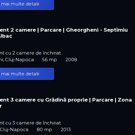
 mai multe detalii
nt 2 camere | Parcare | Gheorgheni - Septimiu
Albac
t cu 2 camere de închiriat
i, Cluj-Napoca
56 mp
2008
 mai multe detalii
nt 3 camere cu Grădină proprie | Parcare | Zona
r
t cu 3 camere de închiriat
 Cluj-Napoca
80 mp
2013