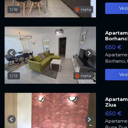
Vezi
1
/
16
Harta
Apartame
Borhanc
650 €
Apartamen
Previous
Next
Borhanci,
Vezi
1
/
13
Harta
Apartame
Ziua
650 €
Apartamen
Previous
Next
Buna Ziua