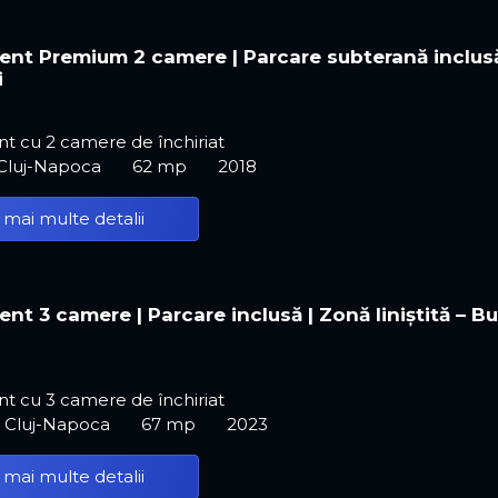
nt Premium 2 camere | Parcare subterană inclusă
i
t cu 2 camere de închiriat
 Cluj-Napoca
62 mp
2018
 mai multe detalii
nt 3 camere | Parcare inclusă | Zonă liniștită – B
t cu 3 camere de închiriat
, Cluj-Napoca
67 mp
2023
 mai multe detalii