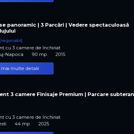
e panoramic | 3 Parcări | Vedere spectaculoasă
ujului
(negociabil)
t cu 3 camere de închiriat
luj-Napoca
90 mp
2015
 mai multe detalii
nt 3 camere Finisaje Premium | Parcare subtera
t cu 3 camere de închiriat
esti
44 mp
2025