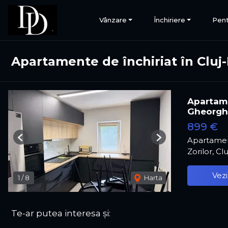
Vânzare
Închiriere
Pent
Apartamente de închiriat în Cluj
Apartamen
Gheorgh
899 €
Apartamen
Previous
Next
Zorilor, C
Vezi
1
/
8
Harta
Te-ar putea interesa și: