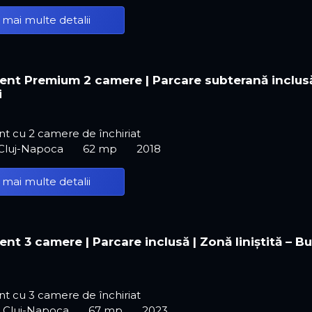
 mai multe detalii
nt Premium 2 camere | Parcare subterană inclusă
i
t cu 2 camere de închiriat
 Cluj-Napoca
62 mp
2018
 mai multe detalii
nt 3 camere | Parcare inclusă | Zonă liniștită – B
t cu 3 camere de închiriat
, Cluj-Napoca
67 mp
2023