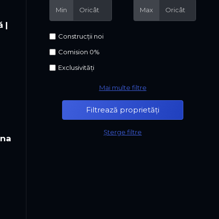
Min
Max
 |
Construcții noi
Comision 0%
Exclusivități
Mai multe filtre
Șterge filtre
una