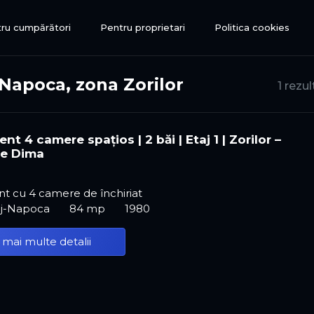
ru cumpărători
Pentru proprietari
Politica cookies
-Napoca, zona Zorilor
1 rezu
t 4 camere spațios | 2 băi | Etaj 1 | Zorilor –
e Dima
t cu 4 camere de închiriat
luj-Napoca
84 mp
1980
 mai multe detalii