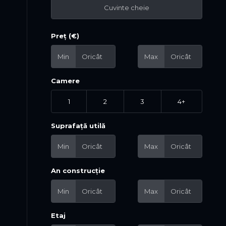
Preț (€)
Min
Max
Camere
1
2
3
4+
Suprafață utilă
Min
Max
An construcție
Min
Max
Etaj