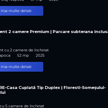
 mai multe detalii
nt 2 camere Premium | Parcare subterana inclusă
y
t cu 2 camere de închiriat
Napoca
52 mp
2025
 mai multe detalii
RE-Casa Cuplată Tip Duplex | Floresti-Someșului-
lui
ă cu 5 camere de închiriat