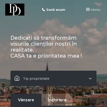
Sună acum
Meniu
Dedicați să transformăm
visurile clienților noștri în
realitate.
CASA ta e prioritatea mea !
Tip proprietate
Vânzare
Închiriere