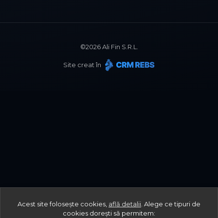
©
2026
Ali Fin S.R.L.
Site creat în
Acest site folosește cookies,
află detalii
.
Alege ce tipuri de
cookies dorești să permitem: