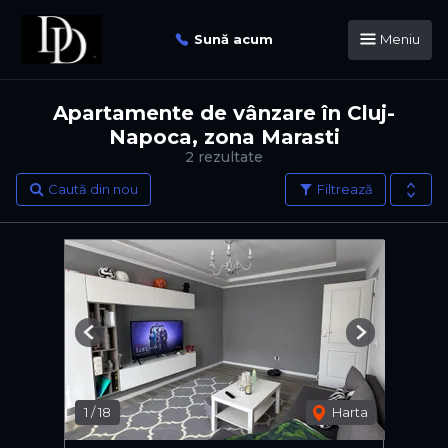
Sună acum
Meniu
Apartamente de vânzare în Cluj-
Napoca, zona Marasti
2 rezultate
Caută din nou
Filtrează
Previous
Next
1
/
18
Harta