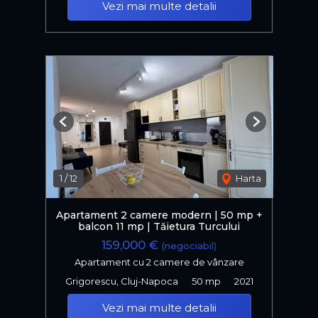
Vezi mai multe detalii
Previous
Next
1
/
12
Harta
Apartament 2 camere modern | 50 mp +
balcon 11 mp | Tăietura Turcului
159,000 €
(negociabil)
Apartament cu 2 camere de vânzare
Grigorescu, Cluj-Napoca
50 mp
2021
Vezi mai multe detalii