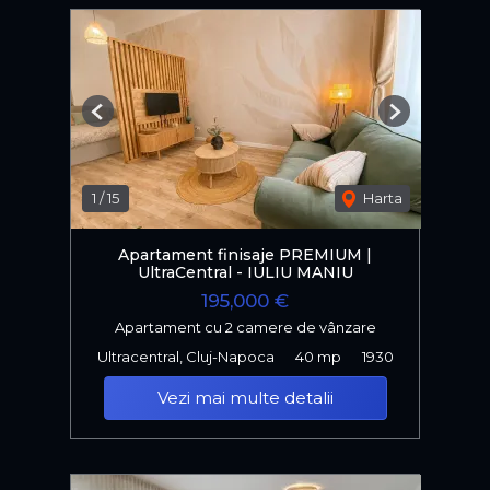
Previous
Next
1
/
15
Harta
Apartament finisaje PREMIUM |
UltraCentral - IULIU MANIU
195,000 €
Apartament cu 2 camere de vânzare
Ultracentral, Cluj-Napoca
40 mp
1930
Vezi mai multe detalii