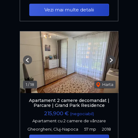
Vezi mai multe detalii
Previous
Next
1
/
18
Harta
Apartament 2 camere decomandat |
Parcare | Grand Park Residence
215,900 €
(negociabil)
Apartament cu 2 camere de vânzare
Gheorgheni, Cluj-Napoca
57 mp
2018