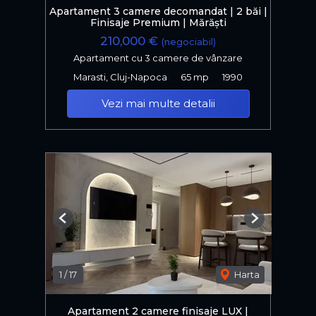
Apartament 3 camere decomandat | 2 băi |
Finisaje Premium | Mărăști
210,000 €
(negociabil)
Apartament cu 3 camere de vânzare
Marasti, Cluj-Napoca
65 mp
1990
Vezi mai multe detalii
Previous
Next
1
/
17
Harta
Apartament 2 camere finisaje LUX |