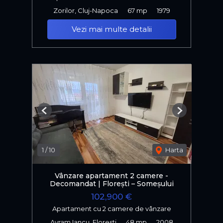
Zorilor, Cluj-Napoca
67 mp
1979
Vezi mai multe detalii
Previous
Next
1
/
10
Harta
Vânzare apartament 2 camere -
Decomandat | Florești – Someșului
102,900 €
Apartament cu 2 camere de vânzare
Avram Iancu, Floresti
48 mp
2008