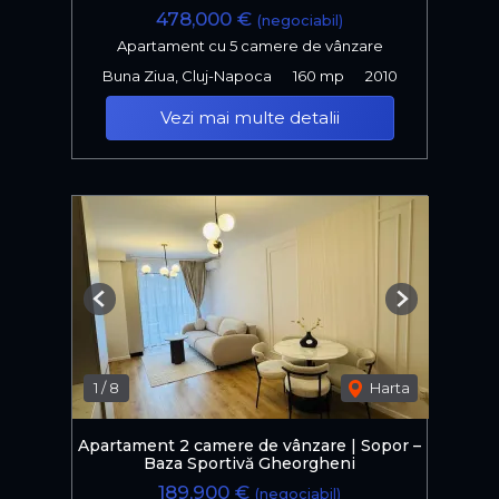
478,000 €
(negociabil)
Apartament cu 5 camere de vânzare
Buna Ziua, Cluj-Napoca
160 mp
2010
Vezi mai multe detalii
Previous
Next
1
/
8
Harta
Apartament 2 camere de vânzare | Sopor –
Baza Sportivă Gheorgheni
189,900 €
(negociabil)