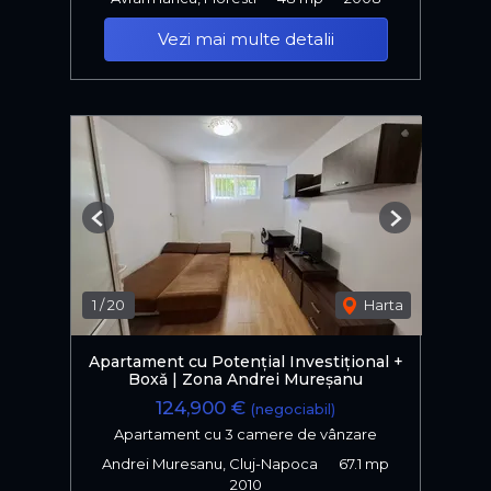
Vezi mai multe detalii
Previous
Next
1
/
20
Harta
Apartament cu Potențial Investițional +
Boxǎ | Zona Andrei Mureșanu
124,900 €
(negociabil)
Apartament cu 3 camere de vânzare
Andrei Muresanu, Cluj-Napoca
67.1 mp
2010