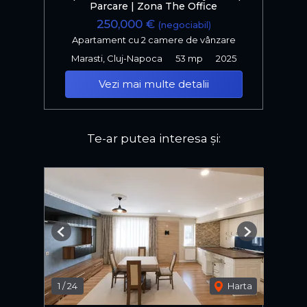
Parcare | Zona The Office
250,000 €
(negociabil)
Apartament cu 2 camere de vânzare
Marasti, Cluj-Napoca
53 mp
2025
Vezi mai multe detalii
Te-ar putea interesa și:
Previous
Next
1
/
24
Harta