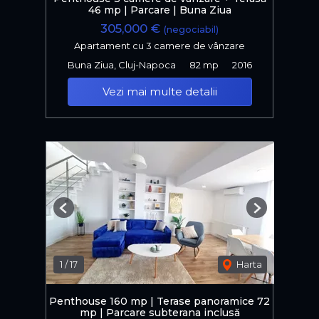
46 mp | Parcare | Buna Ziua
305,000 €
(negociabil)
Apartament cu 3 camere de vânzare
Buna Ziua, Cluj-Napoca
82 mp
2016
Vezi mai multe detalii
Previous
Next
1
/
17
Harta
Penthouse 160 mp | Terase panoramice 72
mp | Parcare subterana inclusă