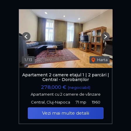
Previous
Next
1
/
13
Harta
Apartament 2 camere etajul 1 | 2 parcări |
Central - Dorobanților
278,000 €
(negociabil)
Apartament cu 2 camere de vânzare
Central, Cluj-Napoca
71 mp
1960
Vezi mai multe detalii