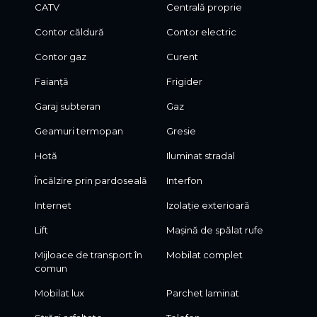
CATV
Centrală proprie
Contor căldură
Contor electric
Contor gaz
Curent
Faianță
Frigider
Garaj subteran
Gaz
Geamuri termopan
Gresie
Hotă
Iluminat stradal
Încălzire prin pardoseală
Interfon
Internet
Izolație exterioară
Lift
Mașină de spălat rufe
Mijloace de transport în
Mobilat complet
comun
Mobilat lux
Parchet laminat