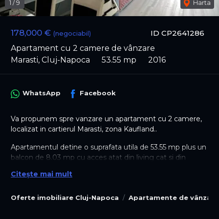
1
/
9
Harta
178,000 €
ID CP2641286
(negociabil)
Apartament cu 2 camere de vânzare
Marasti, Cluj-Napoca
53.55 mp
2016
WhatsApp
Facebook
Va propunem spre vanzare un apartament cu 2 camere,
localizat in cartierul Marasti, zona Kaufland..
Apartamentul detine o suprafata utila de 53.55 mp plus un
balcon de 8.03 mp cu acces atat din living cat si din
dormitor, fiind compartimentat astfel: un living generos
Citește mai mult
impreuna cu bucataria si locul de luat masa, un dormitor,
plus o baie dotata cu cabina de duș si hol.
Oferte imobiliare Cluj-Napoca
Apartamente de vânzare
Este situat la etajul 1 intr-un bloc constructie noua 2016 cu
regim de inaltime P+4E dotat cu interfon si lift, avand