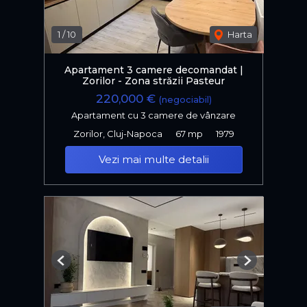
1
/
10
Harta
Apartament 3 camere decomandat |
Zorilor - Zona străzii Pasteur
220,000 €
(negociabil)
Apartament cu 3 camere de vânzare
Zorilor, Cluj-Napoca
67 mp
1979
Vezi mai multe detalii
Previous
Next