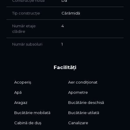
Construcție nouă
Da
Tip construcție
Cărămidă
Număr etaje
4
clădire
Număr subsoluri
1
Facilități
Acoperiș
Aer condiționat
Apă
Apometre
Aragaz
Bucătărie deschisă
Bucătărie mobilată
Bucătărie utilată
Cabină de duș
Canalizare