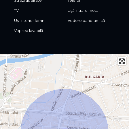
Străzi asfaltate
Telefon
TV
Ușă intrare metal
Uși interior lemn
Vedere panoramică
Vopsea lavabilă