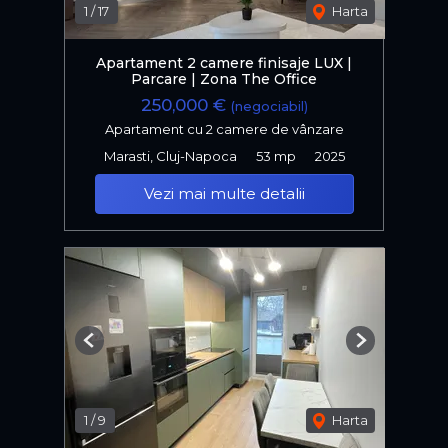
1
/
17
Harta
Apartament 2 camere finisaje LUX |
Parcare | Zona The Office
250,000 €
(negociabil)
Apartament cu 2 camere de vânzare
Marasti, Cluj-Napoca
53 mp
2025
Vezi mai multe detalii
Previous
Next
1
/
9
Harta