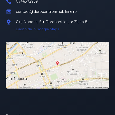
0746372959
contact@dorobantilorimobiliare.ro
Cluj-Napoca, Str Dorobantilor, nr 21, ap 8
Deschide în Google Maps