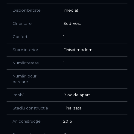
atat pentru locuinta, cat si pentru investitie inchiriere pe
termen lung, pretul chiriilor pe zona respectiva fiind de
Disponibilitate
Imediat
650-750 Euro/luna.
Orientare
Sud-Vest
Pentru mai multe detalii sau pentru stabilirea unei
vizionari ne puteți contacta la numarul de telefon afisat.
Confort
1
Stare interior
Finisat modern
Număr terase
1
Număr locuri
1
parcare
Imobil
Bloc de apart.
Stadiu construcție
Finalizată
An construcție
2016