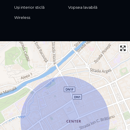
Uși interior sticlă
Vopsea lavabilă
Wireless