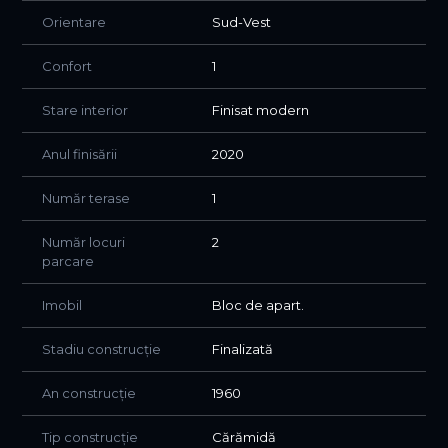
✔ compartimentare eficientă
Orientare
Sud-Vest
✔ locație premium, ușor accesibilă spre zona centrala
pietonala
✔ imagine profesională pentru business-ul tău sau o
Confort
1
locuința in inima orașului
📞 Pentru mai multe detalii sau programarea unei
Stare interior
Finisat modern
vizionări, vă invităm să ne contactați.
Anul finisării
2020
Număr terase
1
Număr locuri
2
parcare
Imobil
Bloc de apart.
Stadiu construcție
Finalizată
An construcție
1960
Tip construcție
Cărămidă