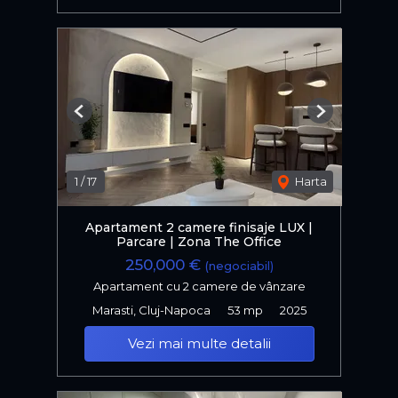
Previous
Next
1
/
17
Harta
Apartament 2 camere finisaje LUX |
Parcare | Zona The Office
250,000 €
(negociabil)
Apartament cu 2 camere de vânzare
Marasti, Cluj-Napoca
53 mp
2025
Vezi mai multe detalii