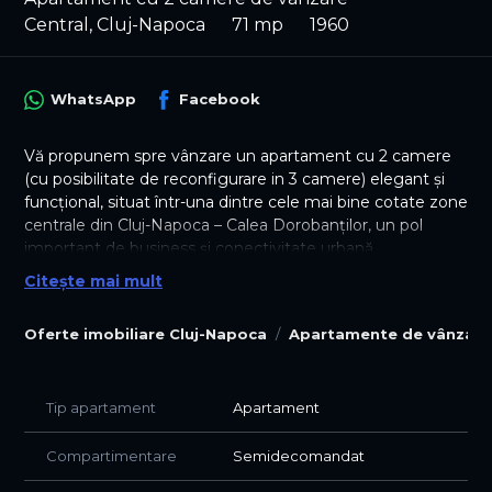
Central, Cluj-Napoca
71 mp
1960
WhatsApp
Facebook
Vă propunem spre vânzare un apartament cu 2 camere
(cu posibilitate de reconfigurare in 3 camere) elegant și
funcțional, situat într-una dintre cele mai bine cotate zone
centrale din Cluj-Napoca – Calea Dorobanților, un pol
important de business și conectivitate urbană.
Cu o suprafață de 71 mp si tavane înalte de peste 3,5
Citește mai mult
metri, spațiul a fost complet renovat, oferind un ambient
modern, luminos și profesional, ideal pentru locuința sau
Oferte imobiliare Cluj-Napoca
Apartamente de vânzare
companii care își doresc o imagine premium și un mediu
de lucru eficient si profesional.
Compartimentarea este practică și versatilă:
Tip apartament
Apartament
2 încăperi separate, 1 hol de aces, 1 dormitor, 1 bucătărie
utilată, 1 baie modernă renovata si o terasă pentru
relaxare.
Compartimentare
Semidecomandat
Lumina naturală și finisajele contemporane creează un