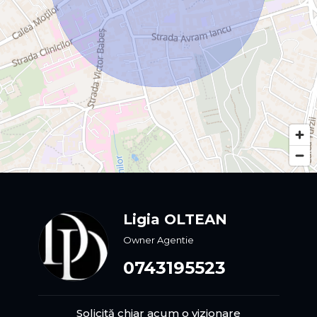
Ligia OLTEAN
Owner Agentie
0743195523
Solicită chiar acum o vizionare