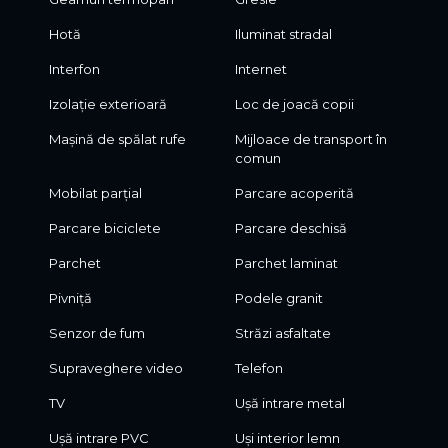
Hotă
Iluminat stradal
Interfon
Internet
Izolație exterioară
Loc de joacă copii
Mașină de spălat rufe
Mijloace de transport în
comun
Mobilat parțial
Parcare acoperită
Parcare biciclete
Parcare deschisă
Parchet
Parchet laminat
Pivniță
Podele granit
Senzor de fum
Străzi asfaltate
Supraveghere video
Telefon
TV
Ușă intrare metal
Ușă intrare PVC
Uși interior lemn