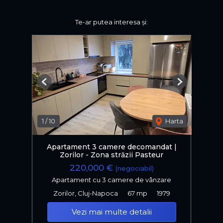
Te-ar putea interesa și:
Previous
Next
1
/
10
Harta
Apartament 3 camere decomandat |
Zorilor - Zona străzii Pasteur
220,000 €
(negociabil)
Apartament cu 3 camere de vânzare
Zorilor, Cluj-Napoca
67 mp
1979
Vezi mai multe detalii