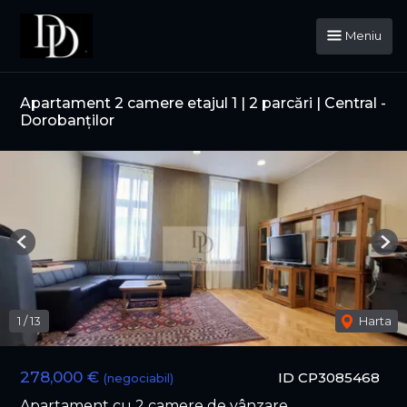
Meniu
Apartament 2 camere etajul 1 | 2 parcări | Central -
Dorobanților
Previous
Nex
1
/
13
Harta
278,000 €
ID CP3085468
(negociabil)
Apartament cu 2 camere de vânzare