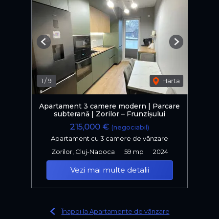
Previous
Next
1
/
9
Harta
Apartament 3 camere modern | Parcare
subteranǎ | Zorilor – Frunzișului
215,000 €
(negociabil)
Apartament cu 3 camere de vânzare
Zorilor, Cluj-Napoca
59 mp
2024
Vezi mai multe detalii
Înapoi la Apartamente de vânzare