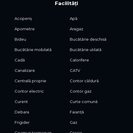
Facilități
Acoperiș
Apă
Apometre
Aragaz
Bideu
Bucătărie deschisă
Bucătărie mobilată
Bucătărie utilată
Cadă
Calorifere
Canalizare
CATV
Centrală proprie
Contor căldură
Contor electric
Contor gaz
Curent
Curte comună
Debara
Faianță
Frigider
Gaz
Geamuri termopan
Gresie