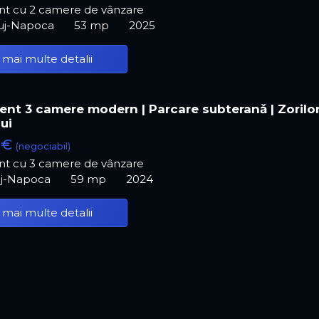
t cu 2 camere de vânzare
luj-Napoca
53 mp
2025
 mai multe detalii
nt 3 camere modern | Parcare subteranǎ | Zorilor
ui
 €
(negociabil)
t cu 3 camere de vânzare
luj-Napoca
59 mp
2024
 mai multe detalii