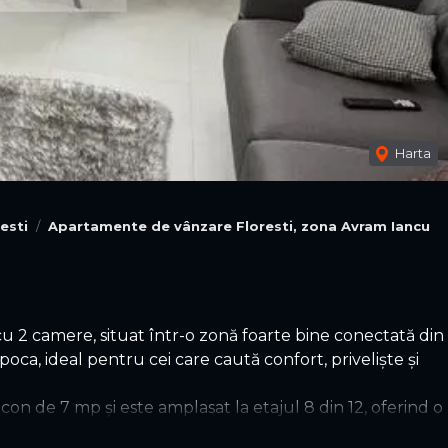
Harta
esti
Apartamente de vânzare Floresti, zona Avram Iancu
 camere, situat într-o zonă foarte bine conectată din
oca, ideal pentru cei care caută confort, priveliște și
on de 7 mp și este amplasat la etajul 8 din 12, oferind o
a este finisată modern si se vinde mobilată și utilată