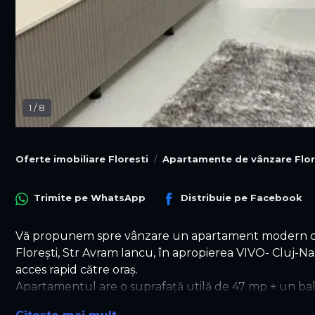
1
/
8
Oferte imobiliare Floresti
Apartamente de vânzare Flor
Trimite pe
WhatsApp
Distribuie pe
Facebook
Vă propunem spre vânzare un apartament modern cu 2
Florești, Str Avram Iancu, în apropierea VIVO- Cluj-Nap
acces rapid către oraș.
Apartamentul are o suprafață utilă de 47 mp + un balc
priveliște deosebită și un ambient luminos. Proprietate