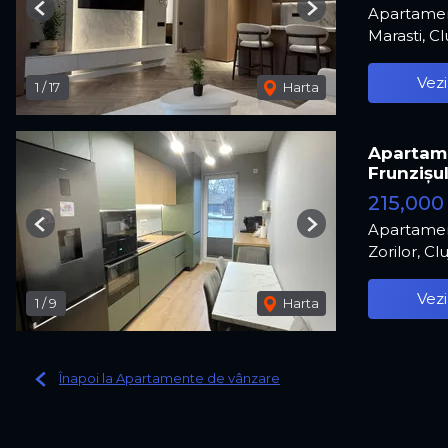
Apartamen
Previous
Next
Marasti, C
Vezi
1
/
17
Harta
Apartame
Frunzișul
215,000
Apartamen
Previous
Next
Zorilor, C
Vezi
1
/
9
Harta
Înapoi la Apartamente de vânzare