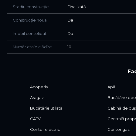
Stadiu construcție
Finalizată
Construcție nouă
Da
Imobil consolidat
Da
Număr etaje clădire
10
Fac
Acoperiș
Apă
Aragaz
Bucătărie des
Bucătărie utilată
Cabină de duș
CATV
Centrală prop
Contor electric
Contor gaz