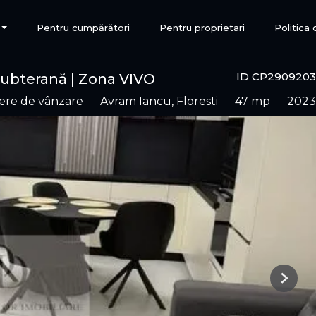
Pentru cumpărători
Pentru proprietari
Politica
ID CP2909203
subterană | Zona VIVO
ere de vânzare
Avram Iancu, Floresti
47 mp
2023
Next