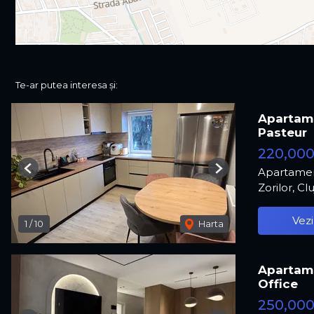
Te-ar putea interesa și:
Apartame
Pasteur
220,00
Apartamen
Previous
Next
Zorilor, C
Vezi
1
/
10
Harta
Apartame
Office
250,00