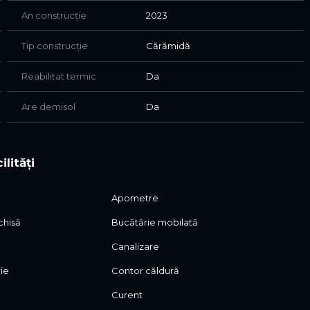
An construcție
2023
Tip construcție
Cărămidă
Reabilitat termic
Da
Are demisol
Da
ilități
Apometre
chisă
Bucătărie mobilată
Canalizare
rie
Contor căldură
Curent