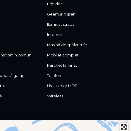
Frigider
Geamuri tripan
Iluminat stradal
Internet
Mașină de spălat rufe
ransport în comun
Mobilat complet
Parchet laminat
oartă garaj
Telefon
tal
Uși interior MDF
lă
Wireless