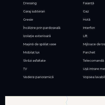
Dressing
Faianță
Garaj subteran
Gaz
Gresie
Hotă
Încălzire prin pardoseală
Interfon
Izolație exterioară
Lift
Mașină de spălat vase
Mijloace de t
Mobilat lux
Parchet
Străzi asfaltate
Telecomandă p
TV
Ușă intrare me
Vedere panoramică
Vopsea lavabi