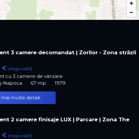
nt 3 camere decomandat | Zorilor - Zona străzii
0 €
(negociabil)
t cu 3 camere de vânzare
luj-Napoca
67 mp
1979
 mai multe detalii
nt 2 camere finisaje LUX | Parcare | Zona The
0 €
(negociabil)