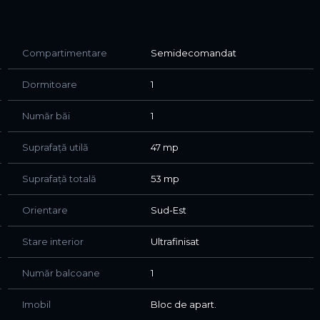
 hol, baie modernă si un balcon ideal pentru relaxare.
Compartimentare
Semidecomandat
ține finisaje de calitate superioară, electrocasnice
Dormitoare
1
Număr băi
1
și restaurante
Suprafață utilă
47 mp
Suprafață totală
53 mp
rnă
Orientare
Sud-Est
 apartament nou, cu vedere frumoasă și facilitățile zonei
Stare interior
Ultrafinisat
ei vizionări, vă rugăm să ne contactați.
Număr balcoane
1
Imobil
Bloc de apart.