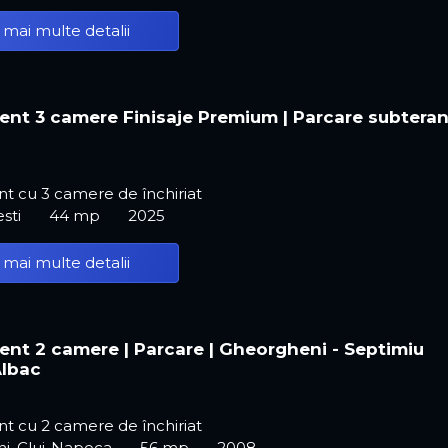
 mai multe detalii
nt 3 camere Finisaje Premium | Parcare subtera
t cu 3 camere de închiriat
esti
44 mp
2025
 mai multe detalii
nt 2 camere | Parcare | Gheorgheni - Septimiu
Albac
t cu 2 camere de închiriat
i, Cluj-Napoca
56 mp
2008