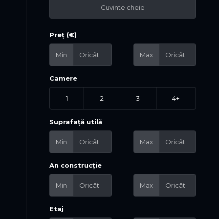
Preț (€)
Min
Max
Camere
1
2
3
4+
Suprafață utilă
Min
Max
An construcție
Min
Max
Etaj