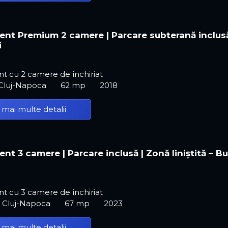
nt Premium 2 camere | Parcare subterană inclusă
i
t cu 2 camere de închiriat
 Cluj-Napoca
62 mp
2018
 mai multe detalii
nt 3 camere | Parcare inclusă | Zonă liniștită – B
t cu 3 camere de închiriat
, Cluj-Napoca
67 mp
2023
 mai multe detalii