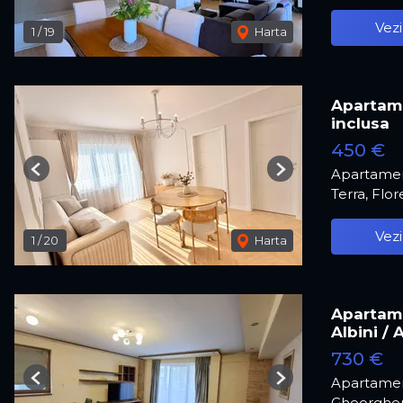
Vezi
1
/
19
Harta
Apartame
inclusa
450 €
Apartamen
Previous
Next
Terra, Flor
Vezi
1
/
20
Harta
Apartame
Albini / 
730 €
Apartamen
Previous
Next
Gheorghen