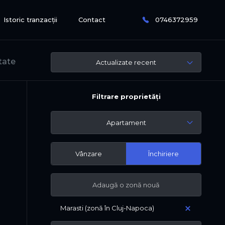
Istoric tranzacții
Contact
0746372959
tate
Actualizate recent
Filtrare proprietăți
Apartament
Vânzare
Închiriere
Marasti (zonă în Cluj-Napoca)