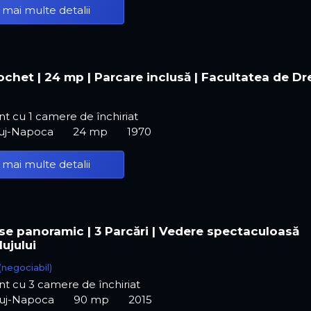
 mai multe detalii
ochet | 24 mp | Parcare inclusă | Facultatea de Dr
 cu 1 camere de închiriat
luj-Napoca
24 mp
1970
 mai multe detalii
e panoramic | 3 Parcări | Vedere spectaculoasă
ujului
(negociabil)
t cu 3 camere de închiriat
luj-Napoca
90 mp
2015