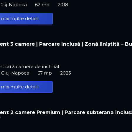
 Cluj-Napoca
62 mp
2018
 mai multe detalii
nt 3 camere | Parcare inclusă | Zonă liniștită – B
t cu 3 camere de închiriat
, Cluj-Napoca
67 mp
2023
 mai multe detalii
nt 2 camere Premium | Parcare subterana inclusă
y