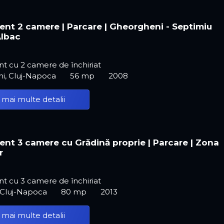
nt 2 camere | Parcare | Gheorgheni - Septimiu
Albac
t cu 2 camere de închiriat
i, Cluj-Napoca
56 mp
2008
 mai multe detalii
nt 3 camere cu Grădină proprie | Parcare | Zona
r
t cu 3 camere de închiriat
 Cluj-Napoca
80 mp
2013
 mai multe detalii