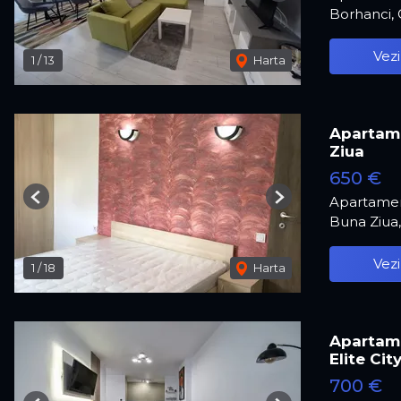
Borhanci,
Vezi
1
/
13
Harta
Apartame
Ziua
650 €
Apartamen
Previous
Next
Buna Ziua
Vezi
1
/
18
Harta
Apartame
Elite Cit
700 €