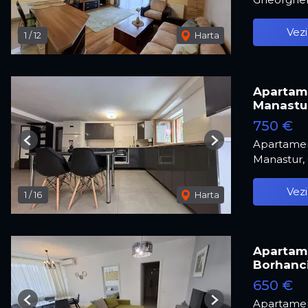
Vezi
1
/
12
Harta
Apartame
Manastu
750 €
Apartamen
Previous
Next
Manastur,
Vezi
1
/
16
Harta
Apartame
Borhanc
650 €
Apartamen
Previous
Next