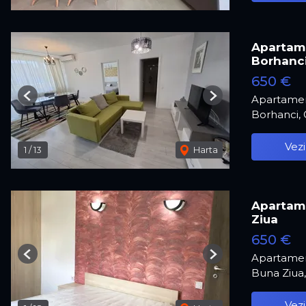
Apartame
Borhanc
650 €
Apartamen
Previous
Next
Borhanci,
Vezi
1
/
13
Harta
Apartame
Ziua
650 €
Apartamen
Previous
Next
Buna Ziua
Vezi