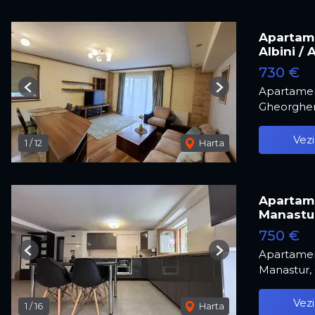
Apartame
Albini / 
730 €
Apartamen
Previous
Next
Gheorghen
Vezi
1
/
12
Harta
Apartame
Manastu
750 €
Apartamen
Previous
Next
Manastur,
Vezi
1
/
16
Harta