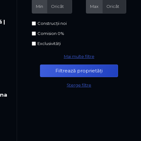
Min
Max
 |
Construcții noi
Comision 0%
Exclusivități
Mai multe filtre
Șterge filtre
una