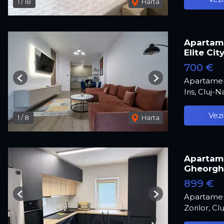
1
/
18
Harta
Apartame
Elite Cit
700 €
Apartamen
Previous
Next
Iris, Cluj-
Vezi
1
/
8
Harta
Apartamen
Gheorgh
899 €
Apartamen
Previous
Next
Zorilor, C