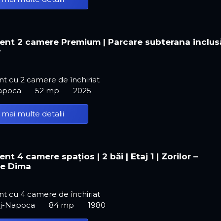
nt 2 camere Premium | Parcare subterana inclusă
y
t cu 2 camere de închiriat
Napoca
52 mp
2025
 mai multe detalii
t 4 camere spațios | 2 băi | Etaj 1 | Zorilor –
e Dima
t cu 4 camere de închiriat
luj-Napoca
84 mp
1980