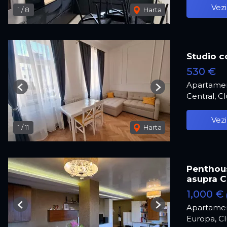
Vezi
1
/
8
Harta
Studio c
530 €
Apartament
Previous
Next
Central, C
Vezi
1
/
11
Harta
Penthous
asupra Cl
1,000 €
Apartamen
Previous
Next
Europa, C