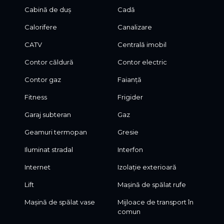
Cabină de duș
Cadă
Calorifere
Canalizare
CATV
Centrală imobil
Contor căldură
Contor electric
Contor gaz
Faianță
Fitness
Frigider
Garaj subteran
Gaz
Geamuri termopan
Gresie
Iluminat stradal
Interfon
Internet
Izolație exterioară
Lift
Mașină de spălat rufe
Mașină de spălat vase
Mijloace de transport în
comun