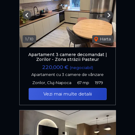
Previous
Next
1
/
10
Harta
Apartament 3 camere decomandat |
Zorilor - Zona străzii Pasteur
220,000 €
(negociabil)
Apartament cu 3 camere de vânzare
Zorilor, Cluj-Napoca
67 mp
1979
Vezi mai multe detalii