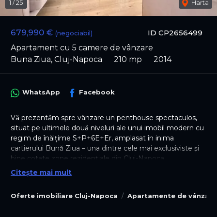
1
/
25
Harta
679,990 €
ID CP2656499
(negociabil)
Apartament cu 5 camere de vânzare
Buna Ziua, Cluj-Napoca
210 mp
2014
WhatsApp
Facebook
Vă prezentăm spre vânzare un penthouse spectaculos,
situat pe ultimele două niveluri ale unui imobil modern cu
regim de înălțime S+P+6E+Er, amplasat în inima
cartierului Bună Ziua – una dintre cele mai exclusiviste și
bine cotate zone rezidențiale din Cluj-Napoca.
Citește mai mult
Această proprietate unică oferă o experiență rezidențială
de excepție, combinând priveliști panoramice uimitoare
Oferte imobiliare Cluj-Napoca
Apartamente de vânzare
asupra orașului cu un design interior rafinat, finisaje
premium și terase impresionante care redefinesc ideea
de intimitate și confort la înălțime.