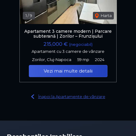
1
/
9
Harta
Apartament 3 camere modern | Parcare
subteranǎ | Zorilor – Frunzișului
215,000 €
(negociabil)
Apartament cu 3 camere de vânzare
Zorilor, Cluj-Napoca
59 mp
2024
Vezi mai multe detalii
Înapoi la Apartamente de vânzare