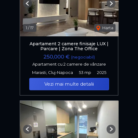
Previous
Next
1
/
17
Harta
Apartament 2 camere finisaje LUX |
Parcare | Zona The Office
250,000 €
(negociabil)
Apartament cu 2 camere de vânzare
Marasti, Cluj-Napoca
53 mp
2025
Vezi mai multe detalii
Previous
Next