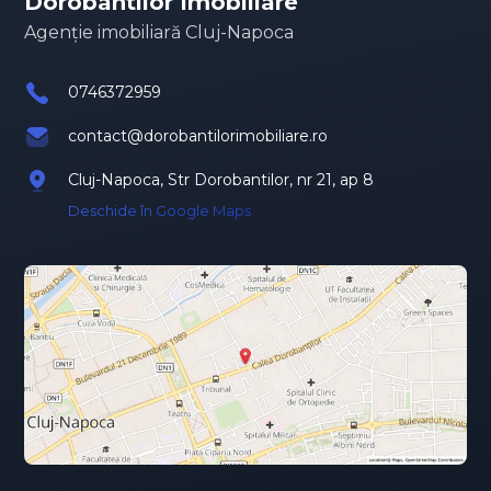
Dorobantilor Imobiliare
Agenție imobiliară Cluj-Napoca
0746372959
contact@dorobantilorimobiliare.ro
Cluj-Napoca, Str Dorobantilor, nr 21, ap 8
Deschide în Google Maps