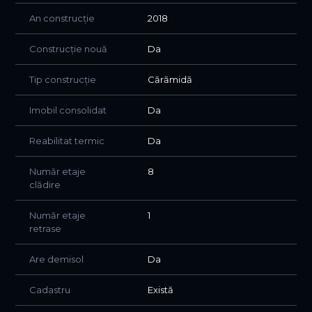
Un apartament complet, într-un ansamblu care îți oferă
An construcție
2018
mai mult decât locuire – îți oferă un stil de viață.
📞 Pentru mai multe detalii sau programarea unei
Construcție nouă
Da
vizionări, vă invităm să ne contactați.
Tip construcție
Cărămidă
Imobil consolidat
Da
Reabilitat termic
Da
Număr etaje
8
clădire
Număr etaje
1
retrase
Are demisol
Da
Cadastru
Există