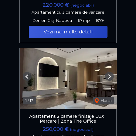
220,000 €
(negociabil)
Apartament cu 3 camere de vânzare
Zorilor, Cluj-Napoca
67 mp
1979
Vezi mai multe detalii
Previous
Next
1
/
17
Harta
Apartament 2 camere finisaje LUX |
Parcare | Zona The Office
250,000 €
(negociabil)