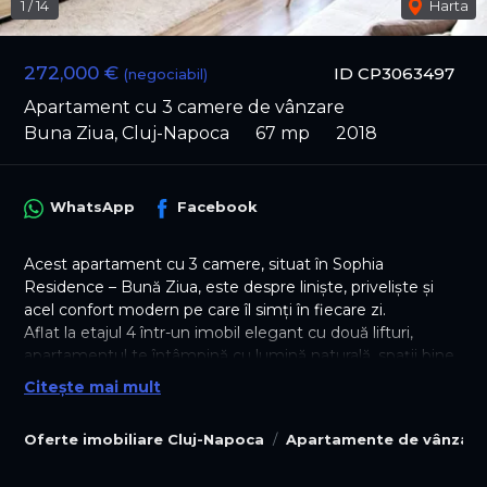
1
/
14
Harta
272,000 €
ID CP3063497
(negociabil)
Apartament cu 3 camere de vânzare
Buna Ziua, Cluj-Napoca
67 mp
2018
WhatsApp
Facebook
Acest apartament cu 3 camere, situat în Sophia
Residence – Bună Ziua, este despre liniște, priveliște și
acel confort modern pe care îl simți în fiecare zi.
Aflat la etajul 4 într-un imobil elegant cu două lifturi,
apartamentul te întâmpină cu lumină naturală, spații bine
proporționate și o atmosferă calmă, departe de agitația
Citește mai mult
orașului.
Cu o suprafață utilă de 67 mp, completată de o terasă
Oferte imobiliare Cluj-Napoca
Apartamente de vânzare
generoasă de 26 mp, locuința îți oferă un spațiu exterior
rar întâlnit – locul perfect pentru dimineți liniștite, seri