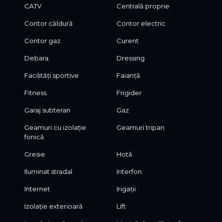
CATV
Centrală proprie
Contor căldură
Contor electric
Contor gaz
Curent
Debara
Dressing
Facilități sportive
Faianță
Fitness
Frigider
Garaj subteran
Gaz
Geamuri cu izolație
Geamuri tripan
fonică
Gresie
Hotă
Iluminat stradal
Interfon
Internet
Irigații
Izolație exterioară
Lift