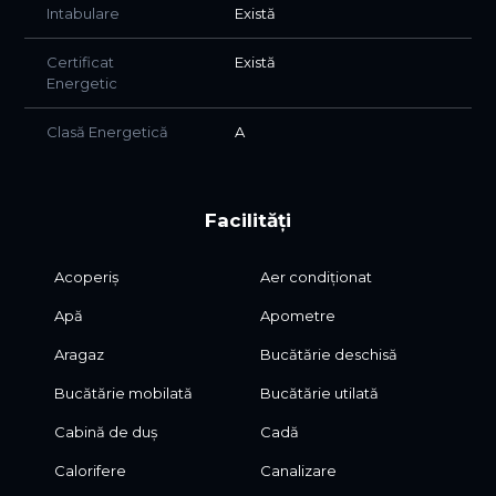
Intabulare
Există
Certificat
Există
Energetic
Clasă Energetică
A
Facilități
Acoperiș
Aer condiționat
Apă
Apometre
Aragaz
Bucătărie deschisă
Bucătărie mobilată
Bucătărie utilată
Cabină de duș
Cadă
Calorifere
Canalizare