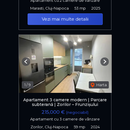
Apartament cu 2 camere de vânzare
Marasti, Cluj-Napoca
53 mp
2025
Vezi mai multe detalii
Previous
Next
1
/
9
Harta
Apartament 3 camere modern | Parcare
subteranǎ | Zorilor – Frunzișului
215,000 €
(negociabil)
Apartament cu 3 camere de vânzare
Zorilor, Cluj-Napoca
59 mp
2024