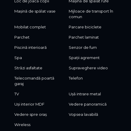
Loc de joacă copii
Mașină de spălat rufe
Mașină de spălat vase
Mijloace de transport în
comun
Mobilat complet
Parcare biciclete
Parchet
Parchet laminat
Piscină interioară
Senzor de fum
Spa
Spații agrement
Străzi asfaltate
Supraveghere video
Telecomandă poartă
Telefon
garaj
TV
Ușă intrare metal
Uși interior MDF
Vedere panoramică
Vedere spre oraș
Vopsea lavabilă
Wireless