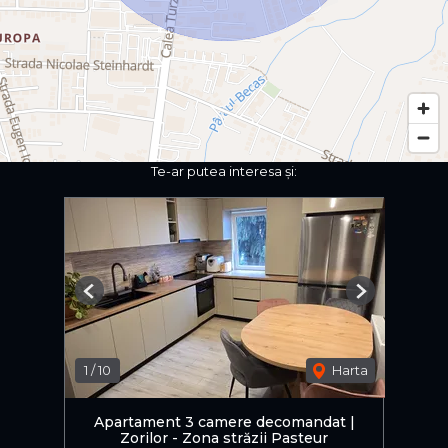
Te-ar putea interesa și:
Previous
Next
1
/
10
Harta
Apartament 3 camere decomandat |
Zorilor - Zona străzii Pasteur