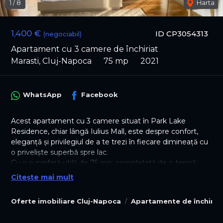
1
/
8
Harta
1,400 €
ID CP3054313
(negociabil)
Apartament cu 3 camere de închiriat
Marasti, Cluj-Napoca
75 mp
2021
WhatsApp
Facebook
Acest apartament cu 3 camere situat în Park Lake
Residence, chiar lângă Iulius Mall, este despre confort,
eleganță și privilegiul de a te trezi în fiecare dimineață cu
o priveliște superbă spre lac.
Cu o suprafață utilă de 75 mp, completată de o terasă
generoasă de 15 mp, locuința oferă acel sentiment rar de
Citește mai mult
spațiu deschis, lumină și liniște, chiar în mijlocul uneia
dintre cele mai dinamice zone ale orașului.
Oferte imobiliare Cluj-Napoca
Apartamente de închiria
Orientarea sud-vestică aduce lumină naturală frumoasă
pe tot parcursul zilei și seri spectaculoase la apus, privite