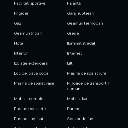
Facilități sportive
Faianță
Frigider
Garaj subteran
Gaz
Geamuri termopan
Geamuri tripan
Gresie
Hotă
Iluminat stradal
Interfon
Internet
Izolație exterioară
Lift
Loc de joacă copii
Mașină de spălat rufe
Mașină de spălat vase
Mijloace de transport în
comun
Mobilat complet
Mobilat lux
Parcare biciclete
Parchet
Parchet laminat
Senzor de fum