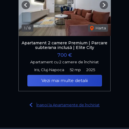
Previous
Next
1
/
8
Harta
Apartament 2 camere Premium | Parcare
subterana inclusă | Elite City
700 €
Apartament cu 2 camere de închiriat
Iris, Cluj-Napoca
52 mp
2025
Vezi mai multe detalii
Înapoi la Apartamente de închiriat