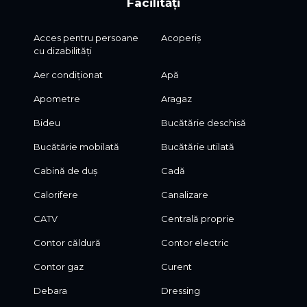
Facilități
Acces pentru persoane
Acoperiș
cu dizabilități
Aer condiționat
Apă
Apometre
Aragaz
Bideu
Bucătărie deschisă
Bucătărie mobilată
Bucătărie utilată
Cabină de duș
Cadă
Calorifere
Canalizare
CATV
Centrală proprie
Contor căldură
Contor electric
Contor gaz
Curent
Debara
Dressing