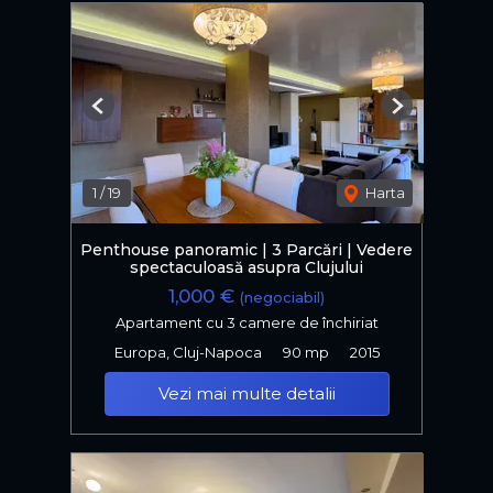
Previous
Next
1
/
19
Harta
Penthouse panoramic | 3 Parcări | Vedere
spectaculoasă asupra Clujului
1,000 €
(negociabil)
Apartament cu 3 camere de închiriat
Europa, Cluj-Napoca
90 mp
2015
Vezi mai multe detalii