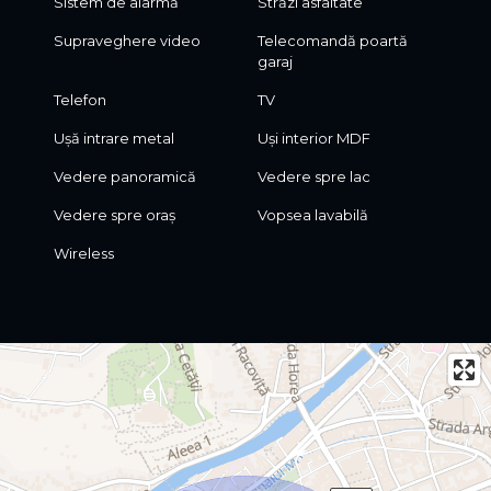
Sistem de alarmă
Străzi asfaltate
Supraveghere video
Telecomandă poartă
garaj
Telefon
TV
Ușă intrare metal
Uși interior MDF
Vedere panoramică
Vedere spre lac
Vedere spre oraș
Vopsea lavabilă
Wireless