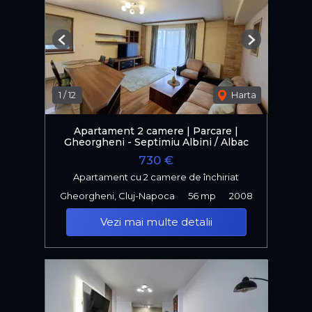
Previous
Next
1
/
12
Harta
Apartament 2 camere | Parcare |
Gheorgheni - Septimiu Albini / Albac
730 €
Apartament cu 2 camere de închiriat
Gheorgheni, Cluj-Napoca
56 mp
2008
Vezi mai multe detalii