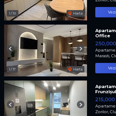
Vezi
1
/
10
Harta
Apartame
Office
250,00
Apartamen
Previous
Next
Marasti, C
Vezi
1
/
17
Harta
Apartame
Frunzișul
215,000
Apartamen
Previous
Next
Zorilor, C