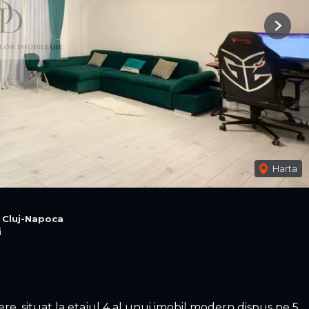
Next
Harta
 Cluj-Napoca
i
 situat la etajul 4 al unui imobil modern dispus pe 5