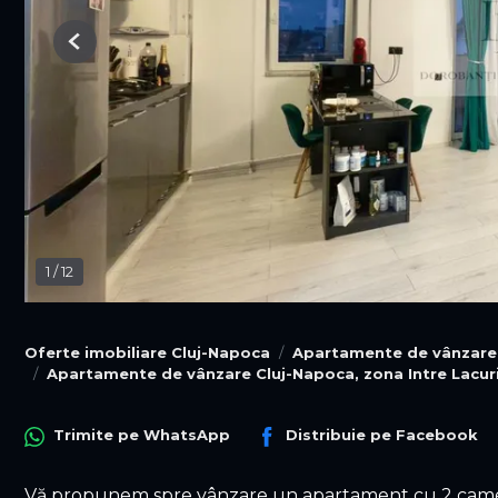
Previous
1
/
12
Oferte imobiliare Cluj-Napoca
Apartamente de vânzare
Apartamente de vânzare Cluj-Napoca, zona Intre Lacur
Trimite pe
WhatsApp
Distribuie pe
Facebook
Vă propunem spre vânzare un apartament cu 2 camere,