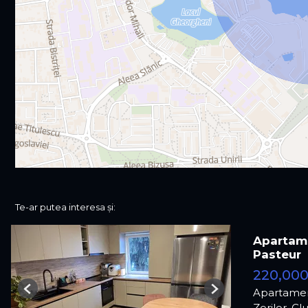
Te-ar putea interesa și:
Apartame
Pasteur
220,00
Apartamen
Previous
Next
Zorilor, C