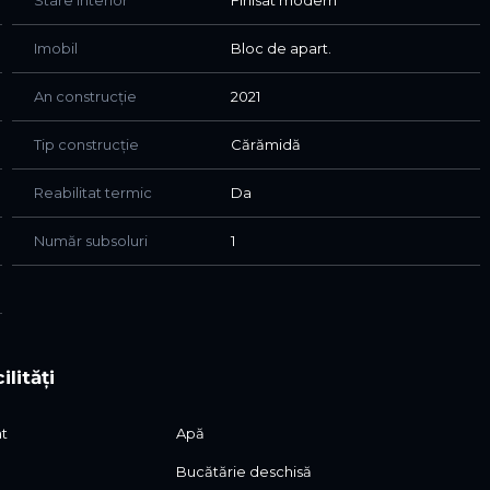
Stare interior
Finisat modern
Facultatea FSEGA, Iulius Mall, Endava, Porche
Imobil
Bloc de apart.
, faianță, vopsea lavabilă, ferestre PVC cu geam
are, videointerfon, iar imobilul este dotat cu lift.
An construcție
2021
iunea de investiție sigură- închiriere, proprietatea fiind
Tip construcție
Cărămidă
vizionări, va invitam să ne contactați.
Reabilitat termic
Da
Număr subsoluri
1
ilități
at
Apă
Bucătărie deschisă