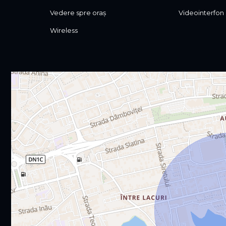
Vedere spre oraș
Videointerfon
Wireless