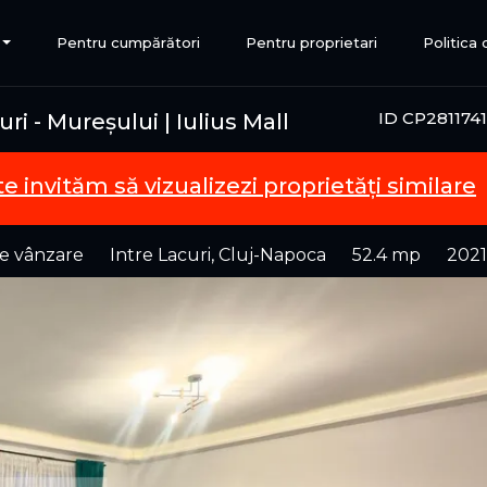
Pentru cumpărători
Pentru proprietari
Politica
ID CP2811741
i - Mureșului | Iulius Mall
te invităm să vizualizezi proprietăți similare
e vânzare
Intre Lacuri, Cluj-Napoca
52.4 mp
2021