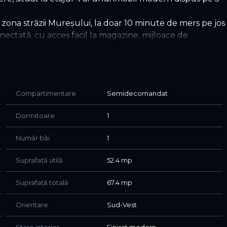
/ zona străzii Mureșului, la doar 10 minute de mers pe jos
 conectată, cu acces facil la magazine, mijloace de
tare Sud-Vest iar compartimentarea este eficient
 1 baie; 2 balcoane in suprafață totală de 15 mp ideale
Compartimentare
Semidecomandat
rm fotografiilor de prezentare, fiind gata pentru
Dormitoare
1
n cadrul imobilului sau predarea locului de parcare de la
.
Număr băi
1
Suprafață utilă
52.4 mp
Suprafață totală
67.4 mp
Orientare
Sud-Vest