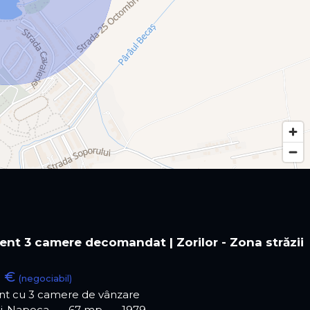
nt 3 camere decomandat | Zorilor - Zona străzii
0 €
(negociabil)
t cu 3 camere de vânzare
luj-Napoca
67 mp
1979