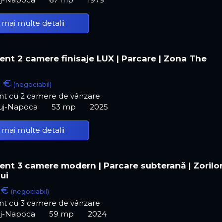
 mai multe detalii
nt 2 camere finisaje LUX | Parcare | Zona The
0 €
(negociabil)
t cu 2 camere de vânzare
luj-Napoca
53 mp
2025
 mai multe detalii
nt 3 camere modern | Parcare subteranǎ | Zorilor
ui
 €
(negociabil)
t cu 3 camere de vânzare
luj-Napoca
59 mp
2024