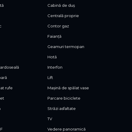
ată
Cabină de duș
Centrală proprie
c
Contor gaz
Faianță
Geamuri termopan
Hotă
 pardoseală
Interfon
oară
Lift
at rufe
Mașină de spălat vase
let
Parcare biciclete
m
Străzi asfaltate
TV
DF
Vedere panoramică