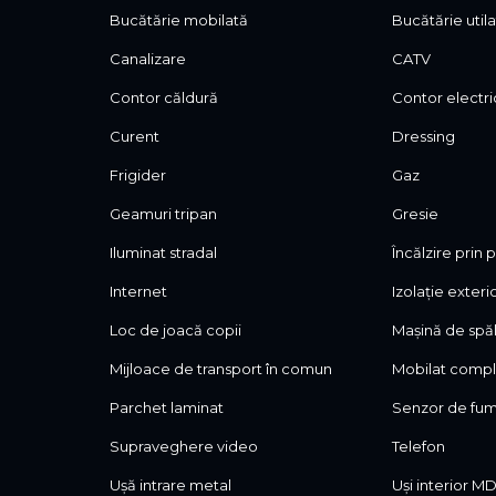
Bucătărie mobilată
Bucătărie util
Canalizare
CATV
Contor căldură
Contor electri
Curent
Dressing
Frigider
Gaz
Geamuri tripan
Gresie
Iluminat stradal
Încălzire prin
Internet
Izolație exteri
Loc de joacă copii
Mașină de spăl
Mijloace de transport în comun
Mobilat comp
Parchet laminat
Senzor de fu
Supraveghere video
Telefon
Ușă intrare metal
Uși interior M