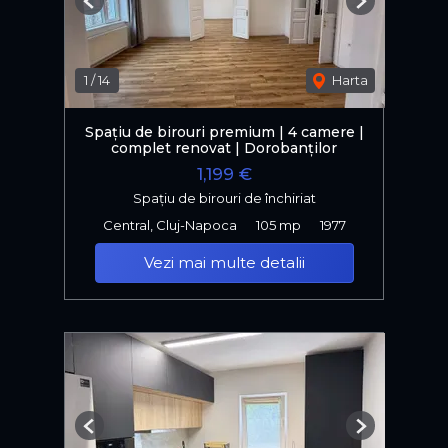
Previous
Next
1
/
14
Harta
Spațiu de birouri premium | 4 camere |
complet renovat | Dorobanților
1,199 €
Spațiu de birouri de închiriat
Central, Cluj-Napoca
105 mp
1977
Vezi mai multe detalii
Previous
Next