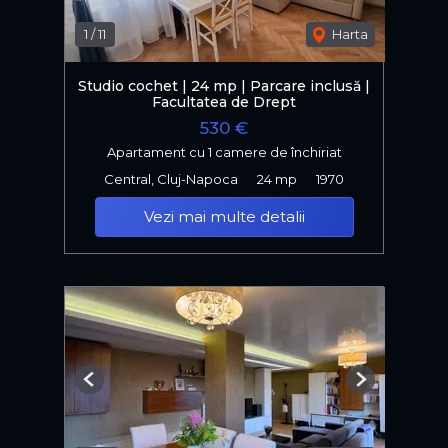
1
/
11
Harta
Studio cochet | 24 mp | Parcare inclusă |
Facultatea de Drept
530 €
Apartament cu 1 camere de închiriat
Central, Cluj-Napoca
24 mp
1970
Vezi mai multe detalii
Previous
Next