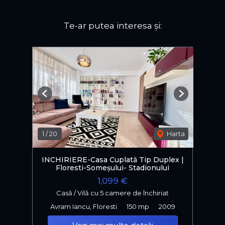
Te-ar putea interesa și:
Previous
Next
1
/
20
Harta
INCHIRIERE-Casa Cuplată Tip Duplex |
Floresti-Someșului- Stadionului
1,099 €
Casă / Vilă cu 5 camere de închiriat
Avram Iancu, Floresti
150 mp
2009