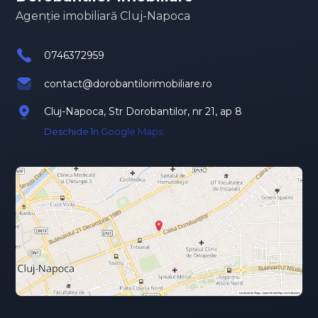
Agenție imobiliară Cluj-Napoca
0746372959
contact@dorobantilorimobiliare.ro
Cluj-Napoca, Str Dorobantilor, nr 21, ap 8
Deschide în Google Maps