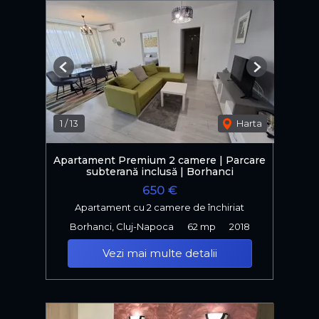
Previous
Next
1
/
13
Harta
Apartament Premium 2 camere | Parcare
subterană inclusă | Borhanci
650 €
Apartament cu 2 camere de închiriat
Borhanci, Cluj-Napoca
62 mp
2018
Vezi mai multe detalii