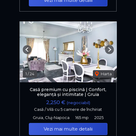
Vezi mai multe detalii
Previous
Next
1
/
24
Harta
Casă premium cu piscină | Confort,
eleganță și intimitate | Gruia
2,250 €
(negociabil)
Casă / Vilă cu 5 camere de închiriat
Gruia, Cluj-Napoca
165 mp
2025
Vezi mai multe detalii