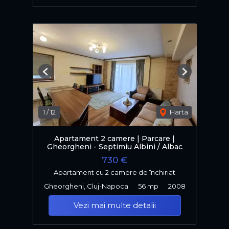
Previous
Next
1
/
12
Harta
Apartament 2 camere | Parcare |
Gheorgheni - Septimiu Albini / Albac
730 €
Apartament cu 2 camere de închiriat
Gheorgheni, Cluj-Napoca
56 mp
2008
Vezi mai multe detalii