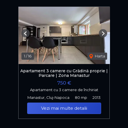
Previous
Next
1
/
16
Harta
Apartament 3 camere cu Grădină proprie |
Parcare | Zona Manastur
750 €
Apartament cu 3 camere de închiriat
Manastur, Cluj-Napoca
80 mp
2013
Vezi mai multe detalii