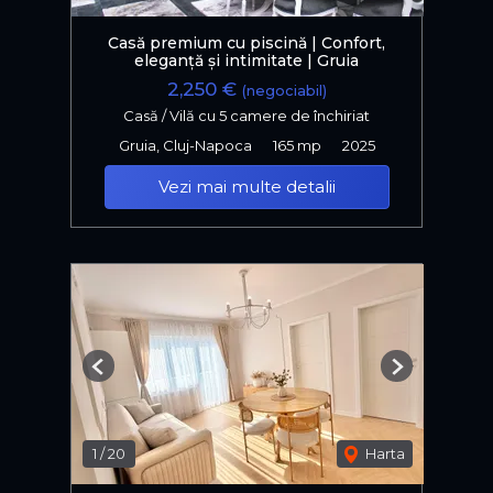
Casă premium cu piscină | Confort,
eleganță și intimitate | Gruia
2,250 €
(negociabil)
Casă / Vilă cu 5 camere de închiriat
Gruia, Cluj-Napoca
165 mp
2025
Vezi mai multe detalii
Previous
Next
1
/
20
Harta