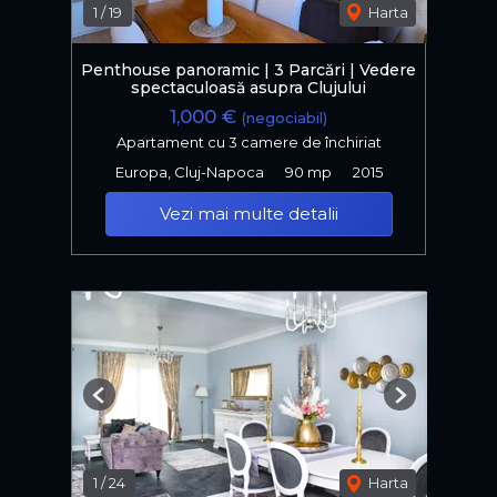
1
/
19
Harta
Penthouse panoramic | 3 Parcări | Vedere
spectaculoasă asupra Clujului
1,000 €
(negociabil)
Apartament cu 3 camere de închiriat
Europa, Cluj-Napoca
90 mp
2015
Vezi mai multe detalii
Previous
Next
1
/
24
Harta