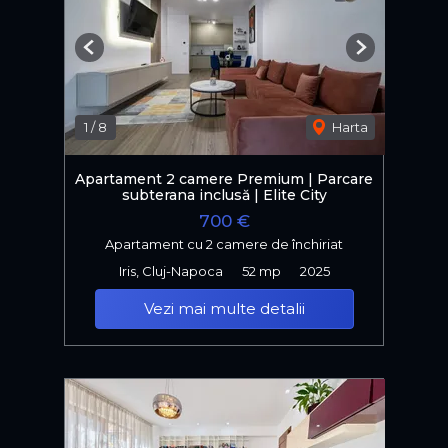
Previous
Next
1
/
8
Harta
Apartament 2 camere Premium | Parcare
subterana inclusă | Elite City
700 €
Apartament cu 2 camere de închiriat
Iris, Cluj-Napoca
52 mp
2025
Vezi mai multe detalii