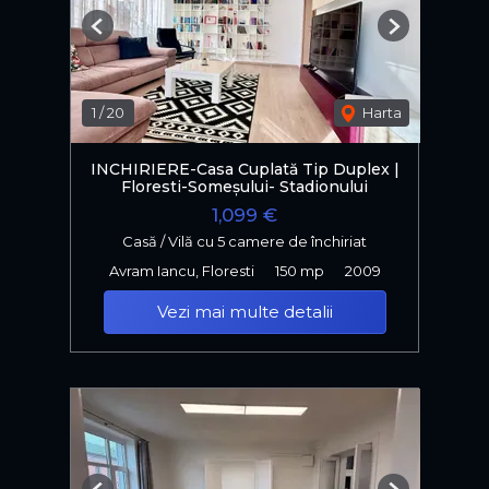
Previous
Next
1
/
20
Harta
INCHIRIERE-Casa Cuplată Tip Duplex |
Floresti-Someșului- Stadionului
1,099 €
Casă / Vilă cu 5 camere de închiriat
Avram Iancu, Floresti
150 mp
2009
Vezi mai multe detalii