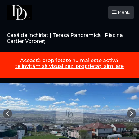
Meniu
Casă de închiriat | Terasă Panoramică | Piscina |
Cartier Voroneț
Această proprietate nu mai este activă,
te invităm să vizualizezi proprietăți similare
Previous
Nex