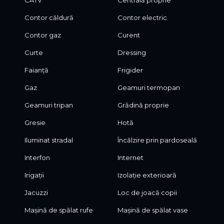
CATV
Centrală proprie
Contor căldură
Contor electric
Contor gaz
Curent
Curte
Dressing
Faianță
Frigider
Gaz
Geamuri termopan
Geamuri tripan
Grădină proprie
Gresie
Hotă
Iluminat stradal
Încălzire prin pardoseală
Interfon
Internet
Irigații
Izolație exterioară
Jacuzzi
Loc de joacă copii
Mașină de spălat rufe
Mașină de spălat vase