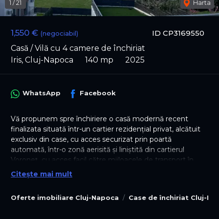
1
/
21
Harta
1,550 €
ID CP3169550
(negociabil)
Casă / Vilă cu 4 camere de închiriat
Iris, Cluj-Napoca
140 mp
2025
WhatsApp
Facebook
Vă propunem spre închiriere o casă modernă recent
finalizata situată într-un cartier rezidențial privat, alcătuit
exclusiv din case, cu acces securizat prin poartă
automată, într-o zonă aerisită și liniștită din cartierul
Voroneț, cu acces facil către mijloacele de transport în
comun.
Citește mai mult
Proprietatea oferă un stil de viață premium, combinând
confortul interior cu spații exterioare generoase și o
Oferte imobiliare Cluj-Napoca
Case de închiriat Cluj-N
priveliște spectaculoasă.
📐 Caracteristici generale: