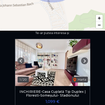
Te-ar putea interesa și:
Previous
Next
1
/
20
Harta
INCHIRIERE-Casa Cuplată Tip Duplex |
Floresti-Someșului- Stadionului
1,099 €