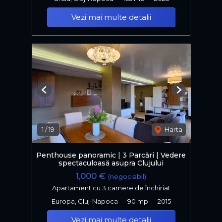
Vezi mai multe detalii
Previous
Next
1
/
19
Harta
Penthouse panoramic | 3 Parcări | Vedere
spectaculoasă asupra Clujului
1,000 €
(negociabil)
Apartament cu 3 camere de închiriat
Europa, Cluj-Napoca
90 mp
2015
Vezi mai multe detalii