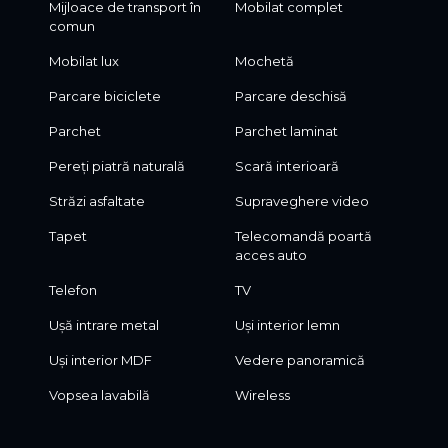
Mijloace de transport în
Mobilat complet
comun
Mobilat lux
Mochetă
Parcare biciclete
Parcare deschisă
Parchet
Parchet laminat
Pereți piatră naturală
Scară interioară
Străzi asfaltate
Supraveghere video
Tapet
Telecomandă poartă
acces auto
Telefon
TV
Ușă intrare metal
Uși interior lemn
Uși interior MDF
Vedere panoramică
Vopsea lavabilă
Wireless