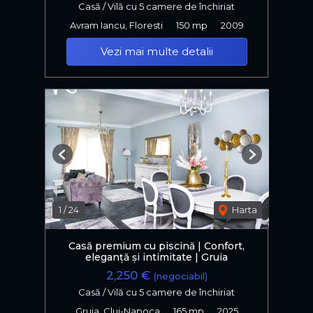
Casă / Vilă cu 5 camere de închiriat
Avram Iancu, Floresti
150 mp
2009
Vezi mai multe detalii
Previous
Next
1
/
24
Harta
Casă premium cu piscină | Confort,
eleganță și intimitate | Gruia
2,250 €
(negociabil)
Casă / Vilă cu 5 camere de închiriat
Gruia, Cluj-Napoca
165 mp
2025