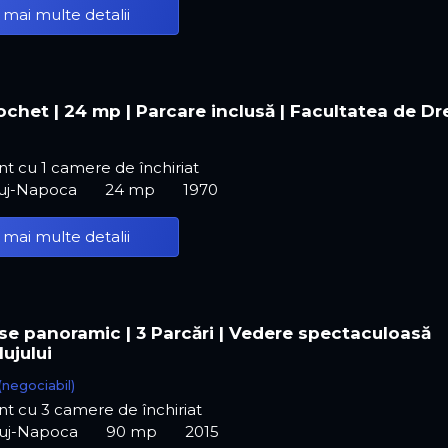
 mai multe detalii
ochet | 24 mp | Parcare inclusă | Facultatea de Dr
 cu 1 camere de închiriat
luj-Napoca
24 mp
1970
 mai multe detalii
e panoramic | 3 Parcări | Vedere spectaculoasă
ujului
(negociabil)
t cu 3 camere de închiriat
luj-Napoca
90 mp
2015