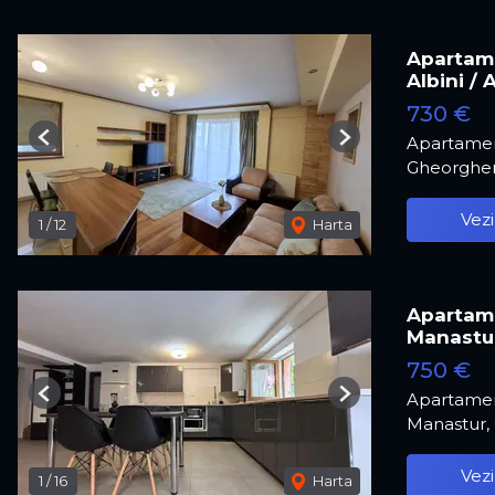
Apartame
Albini / 
730 €
Apartamen
Previous
Next
Gheorghen
Vezi
1
/
12
Harta
Apartame
Manastu
750 €
Apartamen
Previous
Next
Manastur,
Vezi
1
/
16
Harta