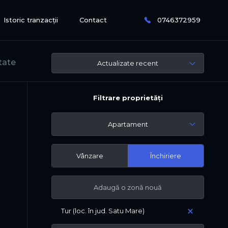
Istoric tranzacții
Contact
0746372959
tate
Actualizate recent
Filtrare proprietăți
Apartament
Vânzare
Închiriere
Tur (loc. în jud. Satu Mare)