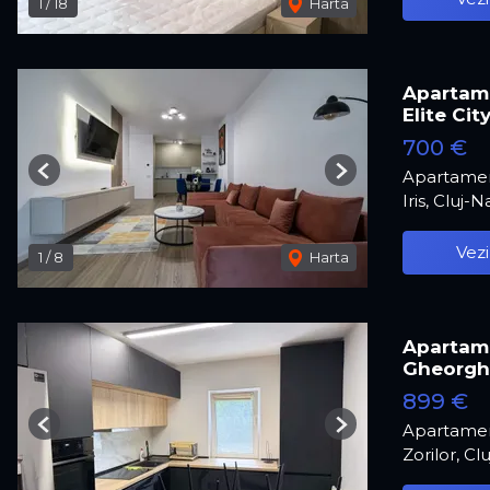
1
/
18
Harta
Apartame
Elite Cit
700 €
Apartamen
Previous
Next
Iris, Cluj-
Vezi
1
/
8
Harta
Apartamen
Gheorgh
899 €
Apartamen
Previous
Next
Zorilor, C