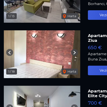
Borhanci,
Vezi
1
/
13
Harta
Apartame
Ziua
650 €
Apartamen
Previous
Next
Buna Ziua
Vezi
1
/
18
Harta
Apartame
Elite Cit
700 €