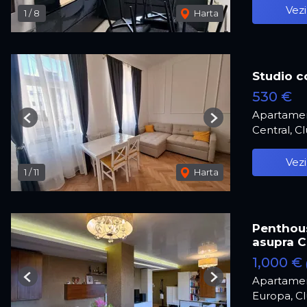
Vezi
1
/
8
Harta
Studio c
530 €
Apartament
Previous
Next
Central, C
Vezi
1
/
11
Harta
Penthous
asupra Cl
1,000 €
Apartamen
Previous
Next
Europa, C