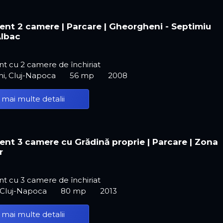
nt 2 camere | Parcare | Gheorgheni - Septimiu
Albac
t cu 2 camere de închiriat
i, Cluj-Napoca
56 mp
2008
 mai multe detalii
nt 3 camere cu Grădină proprie | Parcare | Zona
r
t cu 3 camere de închiriat
 Cluj-Napoca
80 mp
2013
 mai multe detalii