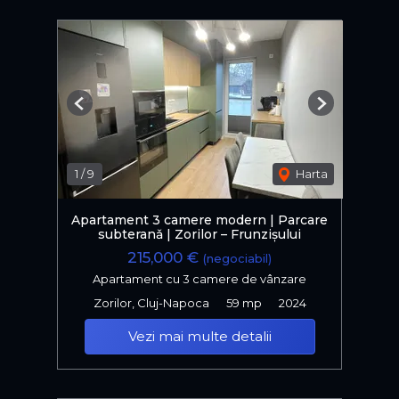
Previous
Next
1
/
9
Harta
Apartament 3 camere modern | Parcare
subteranǎ | Zorilor – Frunzișului
215,000 €
(negociabil)
Apartament cu 3 camere de vânzare
Zorilor, Cluj-Napoca
59 mp
2024
Vezi mai multe detalii