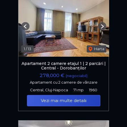
Previous
Next
1
/
13
Harta
Apartament 2 camere etajul 1 | 2 parcări |
Central - Dorobanților
278,000 €
(negociabil)
Apartament cu 2 camere de vânzare
Central, Cluj-Napoca
71 mp
1960
Vezi mai multe detalii