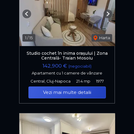
Previous
Next
1
/
15
Harta
Studio cochet în inima orașului | Zona
Centrală- Traian Mosoiu
142,900 €
(negociabil)
Apartament cu 1 camere de vânzare
Central, Cluj-Napoca
21.4 mp
1977
Vezi mai multe detalii