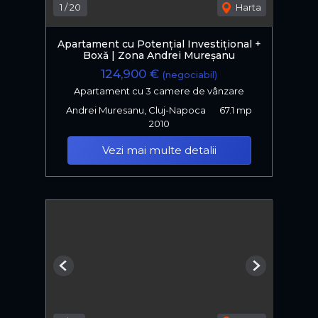
1
/
20
Harta
Apartament cu Potențial Investițional +
Boxǎ | Zona Andrei Mureșanu
124,900 €
(negociabil)
Apartament cu 3 camere de vânzare
Andrei Muresanu, Cluj-Napoca
67.1 mp
2010
Vezi mai multe detalii
Previous
Next