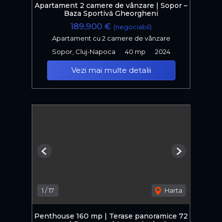
Apartament 2 camere de vânzare | Sopor –
Baza Sportivă Gheorgheni
189,900 €
(negociabil)
Apartament cu 2 camere de vânzare
Sopor, Cluj-Napoca
40 mp
2024
Vezi mai multe detalii
Previous
Next
1
/
17
Harta
Penthouse 160 mp | Terase panoramice 72