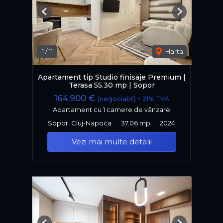
Previous
Next
1
/
11
Harta
Apartament tip Studio finisaje Premium |
Terasa 55.30 mp | Sopor
164,900 €
(negociabil) + 21% TVA
Apartament cu 1 camere de vânzare
Sopor, Cluj-Napoca
37.06 mp
2024
Vezi mai multe detalii