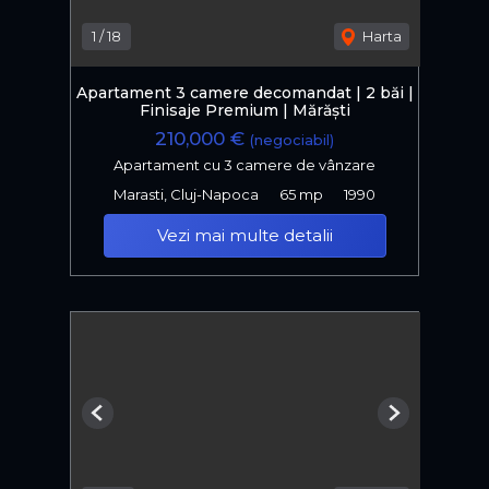
1
/
18
Harta
Apartament 3 camere decomandat | 2 băi |
Finisaje Premium | Mărăști
210,000 €
(negociabil)
Apartament cu 3 camere de vânzare
Marasti, Cluj-Napoca
65 mp
1990
Vezi mai multe detalii
Previous
Next