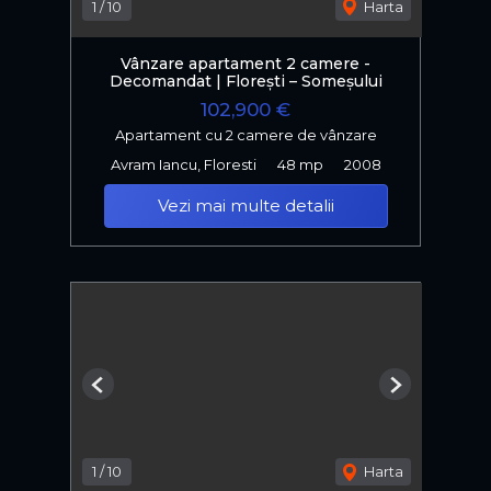
1
/
10
Harta
Vânzare apartament 2 camere -
Decomandat | Florești – Someșului
102,900 €
Apartament cu 2 camere de vânzare
Avram Iancu, Floresti
48 mp
2008
Vezi mai multe detalii
Previous
Next
1
/
10
Harta