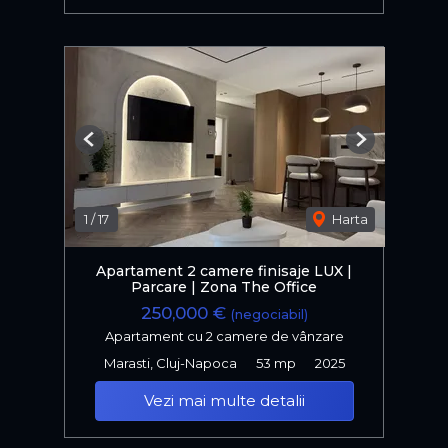
Previous
Next
1
/
17
Harta
Apartament 2 camere finisaje LUX |
Parcare | Zona The Office
250,000 €
(negociabil)
Apartament cu 2 camere de vânzare
Marasti, Cluj-Napoca
53 mp
2025
Vezi mai multe detalii