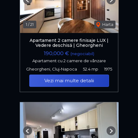
Previous
Next
1
/
21
Harta
Apartament 2 camere finisaje LUX |
Vedere deschisă | Gheorgheni
190,000 €
(negociabil)
Apartament cu 2 camere de vânzare
Gheorgheni, Cluj-Napoca
52.4 mp
1975
Vezi mai multe detalii
Previous
Next