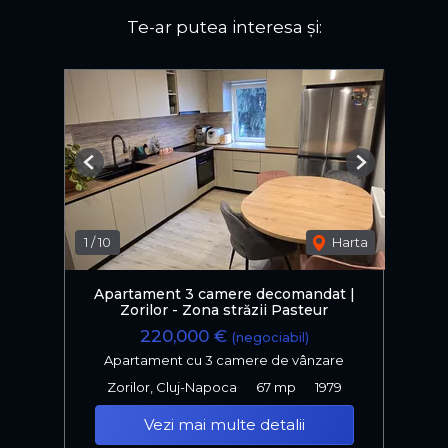
Te-ar putea interesa și:
Previous
Next
1
/
10
Harta
Apartament 3 camere decomandat |
Zorilor - Zona străzii Pasteur
220,000 €
(negociabil)
Apartament cu 3 camere de vânzare
Zorilor, Cluj-Napoca
67 mp
1979
Vezi mai multe detalii