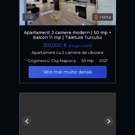
1
/
12
Harta
Apartament 2 camere modern | 50 mp +
balcon 11 mp | Tăietura Turcului
159,000 €
(negociabil)
Apartament cu 2 camere de vânzare
Grigorescu, Cluj-Napoca
50 mp
2021
Vezi mai multe detalii
Previous
Next